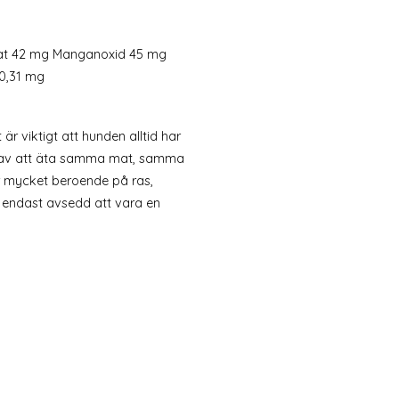
drat 42 mg Manganoxid 45 mg
 0,31 mg
r viktigt att hunden alltid har
äst av att äta samma mat, samma
r mycket beroende på ras,
 endast avsedd att vara en