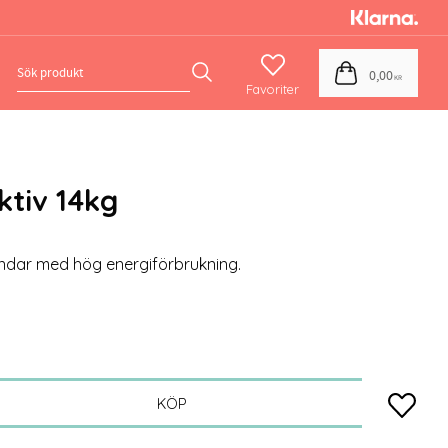
Favoriter
Kundvagn
0,00
KR
tiv 14kg
undar med hög energiförbrukning.
Lägg till
KÖP