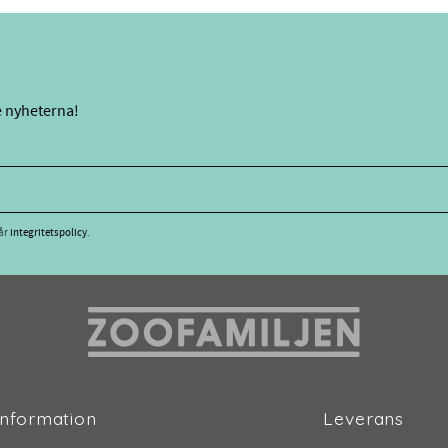
e nyheterna!
vår
integritetspolicy
.
Information
Leverans