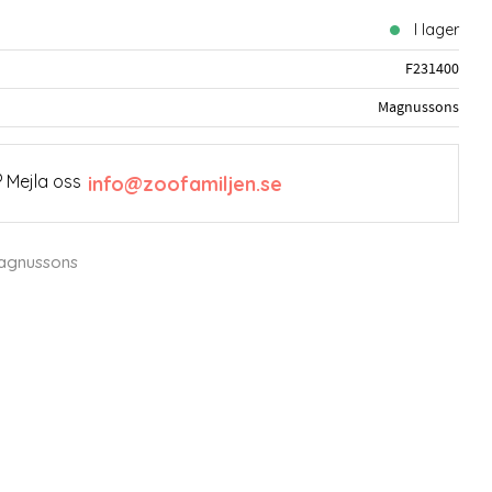
I lager
F231400
Magnussons
 Mejla oss
info@zoofamiljen.se
Magnussons