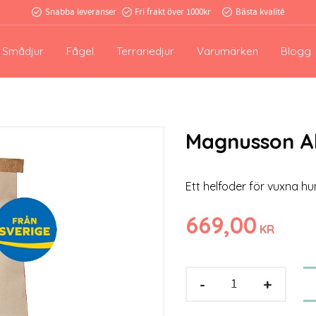
Snabba leveranser
Fri frakt över 1000kr
Bästa kvalité
Smådjur
Fågel
Terrariedjur
Varumärken
Blogg
Magnusson Ak
Ett helfoder för vuxna h
669,00
KR
-
+