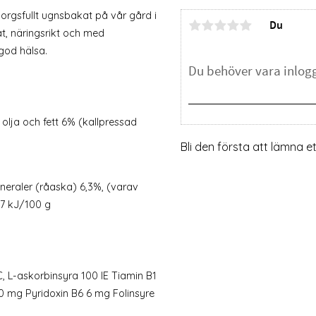
orgsfullt ugnsbakat på vår gård i
Du
at, näringsrikt och med
god hälsa.
olja och fett 6% (kallpressad
Bli den första att lämna 
ineraler (råaska) 6,3%, (varav
77 kJ/100 g
C, L-askorbinsyra 100 IE Tiamin B1
0 mg Pyridoxin B6 6 mg Folinsyre