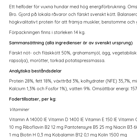
Ett helfoder för vuxna hundar med hög energiförbrukning. Oms
Bro. Gjord på lokala råvaror och färskt svenskt kött. Balanser
högkvalitativt protein för att främja muskler, benstomme och 
Förpackningen finns i storleken 14 kg.
Sammansättning (alla ingredienser är av svenskt ursprung)
Färskt nöt- och fläskkött 50%, grahamsmjöl, ägg, vegetabilisk 
rapsolja), morötter, torkad potatispressmassa.
Analytiska beståndsdelar
Protein 28%, fett 18%, växttråd 3%, kolhydrater (NFE) 35,7%, m
Kalcium 1,3% och Fosfor 1%), vatten 9%. Omsättbar energi: 15
Fodertillsatser, per kg:
Vitaminer
Vitamin A 14000 IE Vitamin D 1400 IE Vitamin E 150 IE Vitamin 
10 mg Riboflavin B2 12 mg Pantotensyre B5 25 mg Niacin B3 6
1 mg Biotin H 0,3 mg Kobalamin B12 0,1 mg Kolin 1500 mg