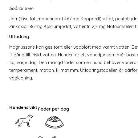
Spårämnen
Järn(II)sulfat, monohydrat 467 mg Koppar(II)sulfat, pentahy
Zinkoxid 186 mg Kalciumjodat, vattenfri 2,2 mg Natriumselenit
Utfodring:
Magnussons kan ges torrt eller uppblött med varmt vatten. Det ä
tillgång till friskt vatten. Hunden är ett vanedjur som mår b
tid, varje dag. Den mängd foder som en hund behöver variera
temperament, motion, klimat mm. Utfodringstabellen är därför
vägledning.
Hundens vikt
Foder per dag
Gr
dl