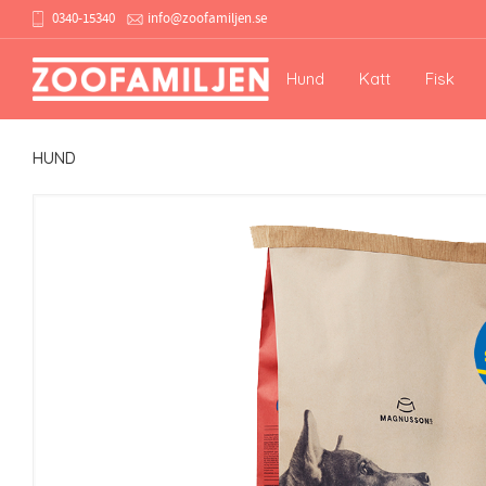
0340-15340
info@zoofamiljen.se
Hund
Katt
Fisk
HUND