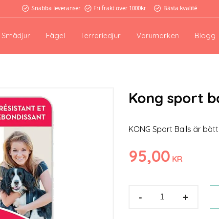
Snabba leveranser
Fri frakt över 1000kr
Bästa kvalité
Smådjur
Fågel
Terrariedjur
Varumärken
Blogg
Kong sport b
KONG Sport Balls är bättr
95,00
KR
-
+