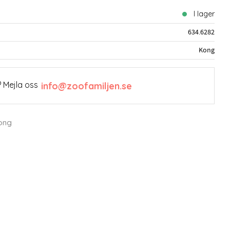
I lager
634.6282
Kong
 Mejla oss
info@zoofamiljen.se
Kong