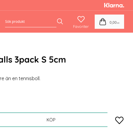
Favoriter
Kundvagn
0,00
KR
alls 3pack S 5cm
e än en tennisboll.
Lägg till
KÖP