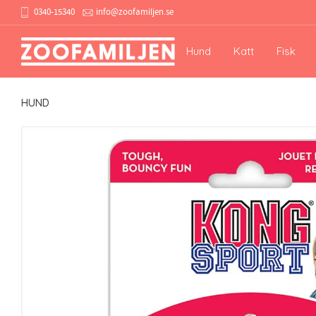
0340-15340
info@zoofamiljen.se
Hund
Katt
Fisk
HUND