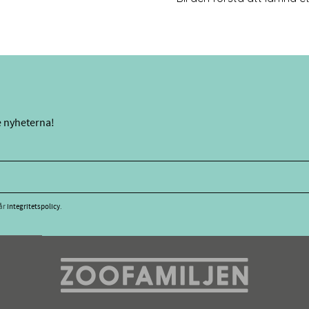
e nyheterna!
vår
integritetspolicy
.