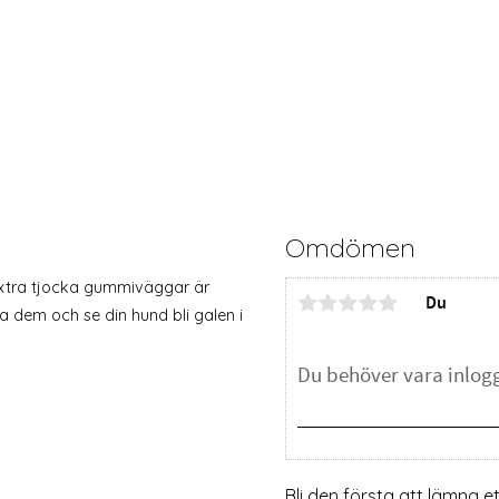
Omdömen
 extra tjocka gummiväggar är
Du
ta dem och se din hund bli galen i
Bli den första att lämna 