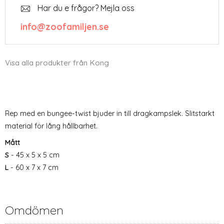
Har du e frågor? Mejla oss
info@zoofamiljen.se
Visa alla produkter från Kong
Rep med en bungee-twist bjuder in till dragkampslek. Slitstarkt
material för lång hållbarhet.
Mått
S
- 45 x 5 x 5 cm
L
- 60 x 7 x 7 cm
Omdömen