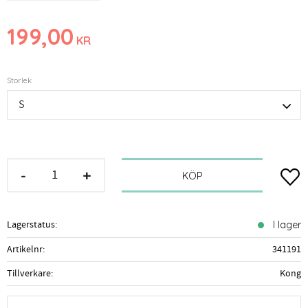
199,00
KR
Storlek
-
+
Lägg t
KÖP
Lagerstatus
I lager
Artikelnr
341191
Tillverkare
Kong