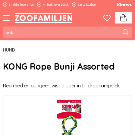
Snabba leveranser
Fri frakt över 1000kr
Bästa kvalité
Meny
Kundva
Favoriter
HUND
KONG Rope Bunji Assorted
​Rep med en bungee-twist bjuder in till dragkampslek.