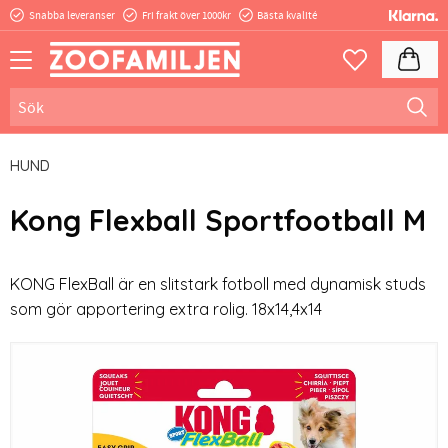
Snabba leveranser
Fri frakt över 1000kr
Bästa kvalité
Meny
Kundva
Favoriter
HUND
Kong Flexball Sportfootball M
KONG FlexBall är en slitstark fotboll med dynamisk studs
som gör apportering extra rolig. 18x14,4x14