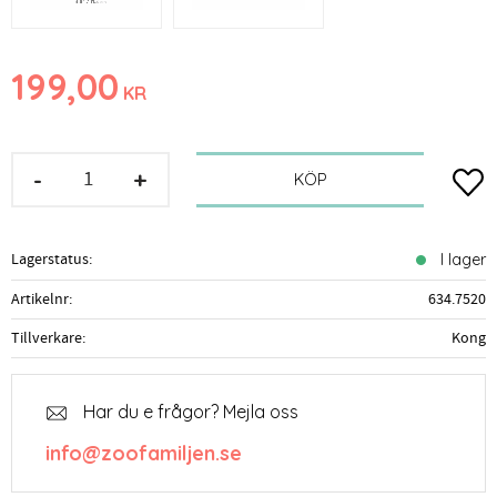
199,00
KR
-
+
Lägg t
KÖP
Lagerstatus
I lager
Artikelnr
634.7520
Tillverkare
Kong
Har du e frågor? Mejla oss
info@zoofamiljen.se