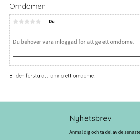
Omdömen
Du
Bli den första att lämna ett omdöme.
Nyhetsbrev
Anmäl dig och ta del av de senast