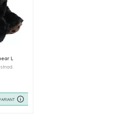
bear L
ystnad.