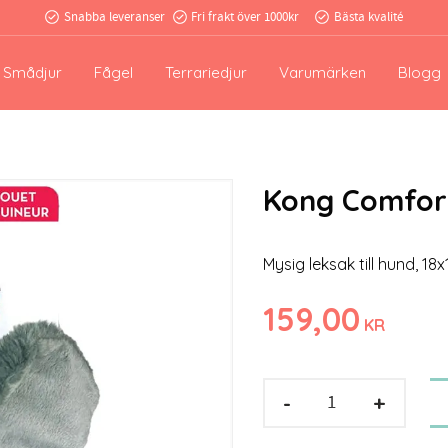
Snabba leveranser
Fri frakt över 1000kr
Bästa kvalité
Smådjur
Fågel
Terrariedjur
Varumärken
Blogg
Kong Comfort
Mysig leksak till hund, 1
159,00
KR
-
+