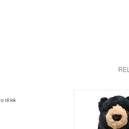
RE
 till lek