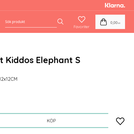
Favoriter
Kundvagn
0,00
KR
 Kiddos Elephant S
8x12x12CM
Lägg till
KÖP