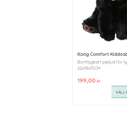
Kong Comfort Kiddos
Borttagbart pipljud för t
22x18x15CM
199,00
kr