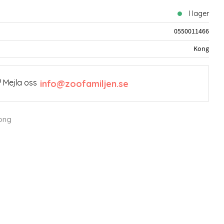
I lager
0550011466
Kong
 Mejla oss
info@zoofamiljen.se
Kong