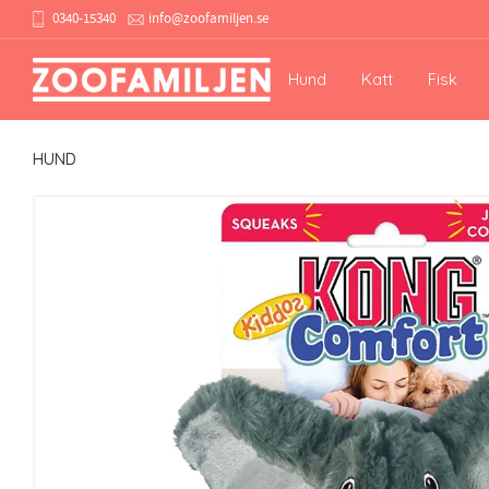
0340-15340
info@zoofamiljen.se
Hund
Katt
Fisk
HUND