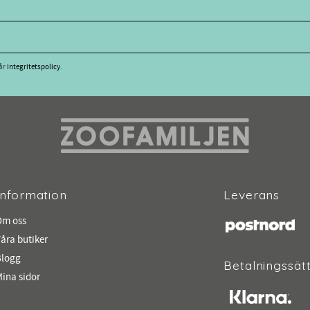
vår
integritetspolicy
.
Information
Leverans
Om oss
åra butiker
Blogg
Betalningssät
ina sidor