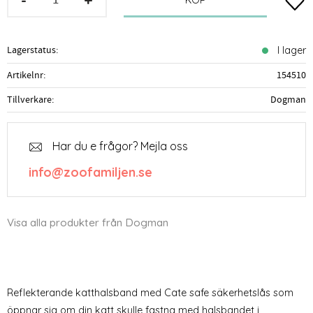
Lägg t
KÖP
Lagerstatus
I lager
Artikelnr
154510
Tillverkare
Dogman
Har du e frågor? Mejla oss
info@zoofamiljen.se
Visa alla produkter från Dogman
Reflekterande katthalsband med Cate safe säkerhetslås som
öppnar sig om din katt skulle fastna med halsbandet i