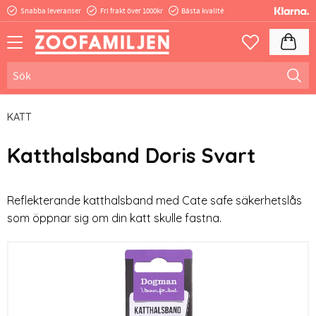
Snabba leveranser
Fri frakt över 1000kr
Bästa kvalité
Meny
Kundva
Favoriter
KATT
Katthalsband Doris Svart
Reflekterande katthalsband med Cate safe säkerhetslås
som öppnar sig om din katt skulle fastna.