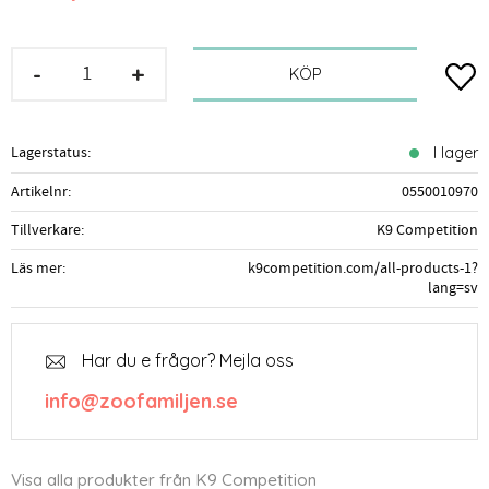
-
+
Lägg t
KÖP
Lagerstatus
I lager
Artikelnr
0550010970
Tillverkare
K9 Competition
Läs mer
k9competition.com/all-products-1?
lang=sv
Har du e frågor? Mejla oss
info@zoofamiljen.se
Visa alla produkter från K9 Competition