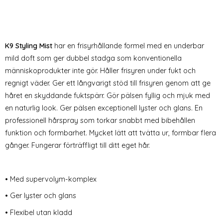
K9 Styling Mist
har en frisyrhållande formel med en underbar
mild doft som ger dubbel stadga som konventionella
människoprodukter inte gör. Håller frisyren under fukt och
regnigt väder. Ger ett långvarigt stöd till frisyren genom att ge
håret en skyddande fuktspärr. Gör pälsen fyllig och mjuk med
en naturlig look. Ger pälsen exceptionell lyster och glans. En
professionell hårspray som torkar snabbt med bibehållen
funktion och formbarhet. Mycket lätt att tvätta ur, formbar flera
gånger. Fungerar förträffligt till ditt eget hår.
• Med supervolym-komplex
• Ger lyster och glans
• Flexibel utan kladd