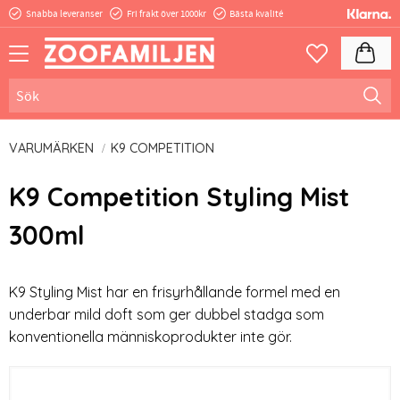
Snabba leveranser
Fri frakt över 1000kr
Bästa kvalité
Meny
Kundva
Favoriter
VARUMÄRKEN
K9 COMPETITION
​K9 Competition Styling Mist
300ml
​K9 Styling Mist har en frisyrhållande formel med en
underbar mild doft som ger dubbel stadga som
konventionella människoprodukter inte gör.