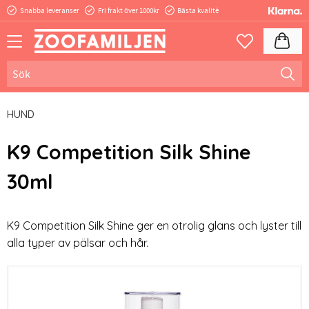
Snabba leveranser
Fri frakt över 1000kr
Bästa kvalité
Meny
Kundva
Favoriter
HUND
K9 Competition ​Silk Shine
30ml
K9 Competition ​Silk Shine ger en otrolig glans och lyster till
alla typer av pälsar och hår.