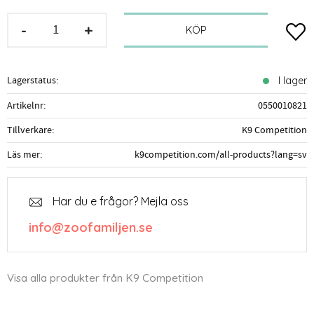
-
+
Lägg t
KÖP
Lagerstatus
I lager
Artikelnr
0550010821
Tillverkare
K9 Competition
Läs mer
k9competition.com/all-products?lang=sv
Har du e frågor? Mejla oss
info@zoofamiljen.se
Visa alla produkter från K9 Competition