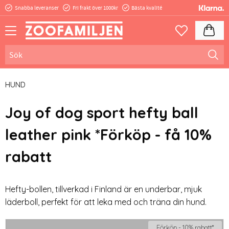
Snabba leveranser
Fri frakt över 1000kr
Bästa kvalité
Meny
Kundva
Favoriter
HUND
Joy of dog sport hefty ball
leather pink *Förköp - få 10%
rabatt
Hefty-bollen, tillverkad i Finland är en underbar, mjuk
läderboll, perfekt för att leka med och träna din hund.
Förköp - 10% rabatt*