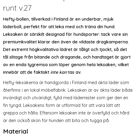
runt v.27
Hefty-bollen, tillverkad i Finland är en underbar, mjuk
läderboll, perfekt för att leka med och träna din hund.
Leksaken är särskilt designad för hundsporter: tack vare sin
premiumkvalitet klarar den även de vildaste dragkamperna.
Det extremt högkvalitativa lädret är tåligt och tjockt, så det
tål slitage från bitande och dragande, och handtaget är gjort
av en enda tygremsa som löper genom hela leksaken, vilket
innebär att de faktiskt
inte kan
tas av.
Hefty-leksakerna är handgjorda i Finland med äkta läder som
återfinns i en lokal möbelfabrik. Leksaken är av äkta läder både
invändigt och utvändigt, fylld med läderrester som ger den en
fin tyngd. Leksakens form är utformad för att vara lätt att
greppa och hålla. Eftersom leksaken inte är överfylld och hård
är den också skön för hunden att bita och tugga på.
Material