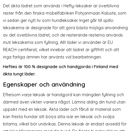
Det äkta lädret som används i Hefty-leksaker är överblivna
rester från den finska möbelfabriken Pohjanmaan Kaluste, som
vi sedan ger nytt liv som hundleksaker. Inget går till spillo:
leksakerna är designade för att göra bästa möjliga användning
av det överblivna lädret, och de resterande resterna används
inuti leksakerna som fyllning. Allt läder vi använder är EU
REACH-certifierat, vilket innebär att lädret är giftfritt och att
inga farliga ämnen har använts vid bearbetningen.
Hefties är 100 % designade och handgjorda i Finland med
äkta tungt läder.
Egenskaper och användning
Eftersom varje leksak är handgjord kan mängden fyllning och
därmed även vikten variera något. Lämna aldrig din hund utan
uppsikt med en leksak. Äkta läder och fårull är material som
kan fresta hundar att börja slita isär en leksak och svälja
bitarna, vilket bör undvikas. Denna leksak är endast avsedd för