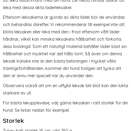
att leka tillsammans med din hund. De flesta hundar älskar att
leka med dessa äkta läderleksaker.
Eftersom leksakerna är gjorda av äkta läder bör de användas
och behandlas därefter. Vi rekommenderar till exempel inte att
blöta leksaken eller leka med den i frost eftersom vått läder
hårdnar, vilket kan minska leksakens hållbarhet och förkorta
dess livslängd. Som ett naturligt material behåller läder bäst sin
hållbarhet och mjukhet när det hålls torrt. Så även om denna
leksak kanske inte är den bästa belöningen i mycket våta
träningsförhållanden, kommer din hund troligen att tycka att
den är ännu mer speciell när du använder den.
Observera också att om en ullfylld leksak blir blöt kan den lukta
starkare av ull.
För bästa lekupplevelse, välj gärna leksaken i rätt storlek för din
hund. Se listan nedan för exempel.
Storlek
Tungy ball: storlek 15 cm, vikt 250 g