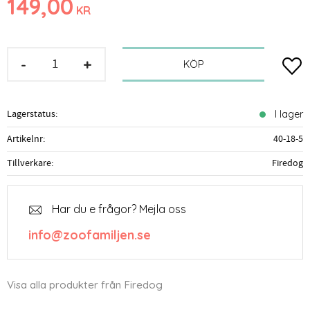
149,00
KR
-
+
Lägg t
KÖP
Lagerstatus
I lager
Artikelnr
40-18-5
Tillverkare
Firedog
Har du e frågor? Mejla oss
info@zoofamiljen.se
Visa alla produkter från Firedog