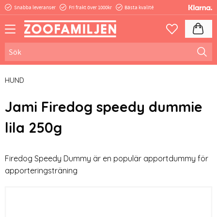
Snabba leveranser
Fri frakt över 1000kr
Bästa kvalité
Meny
Kundva
Favoriter
HUND
Jami Firedog speedy dummie
lila 250g
Firedog Speedy Dummy är en populär apportdummy för
apporteringsträning