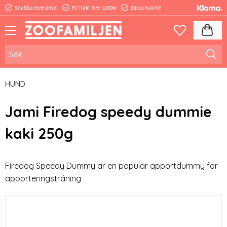
Snabba leveranser
Fri frakt över 1000kr
Bästa kvalité
Meny
Kundva
Favoriter
HUND
Jami Firedog speedy dummie
kaki 250g
Firedog Speedy Dummy är en populär apportdummy för
apporteringsträning