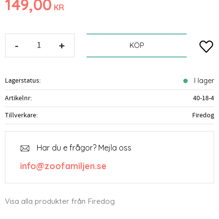
149,00
KR
-
+
Lägg t
KÖP
Lagerstatus
I lager
Artikelnr
40-18-4
Tillverkare
Firedog
Har du e frågor? Mejla oss
info@zoofamiljen.se
Visa alla produkter från Firedog