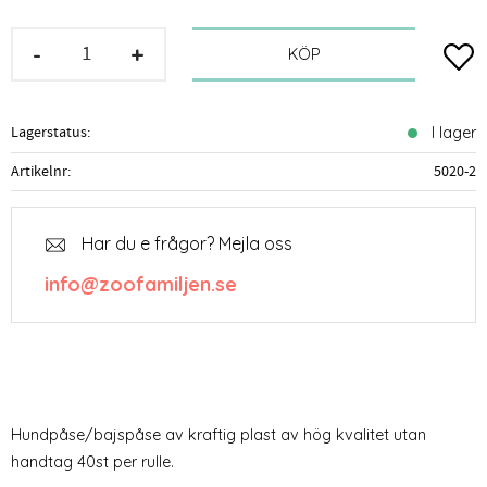
-
+
Lägg t
KÖP
Lagerstatus
I lager
Artikelnr
5020-2
Har du e frågor? Mejla oss
info@zoofamiljen.se
Hundpåse/bajspåse av kraftig plast av hög kvalitet utan
handtag 40st per rulle.