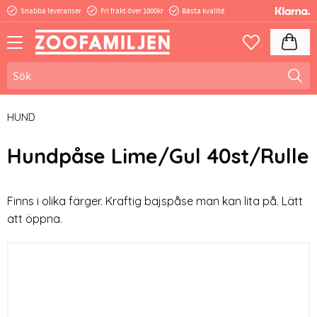
Snabba leveranser
Fri frakt över 1000kr
Bästa kvalité
Meny
Kundva
Favoriter
HUND
Hundpåse Lime/Gul 40st/Rulle
Finns i olika färger. Kraftig bajspåse man kan lita på. Lätt
att öppna.