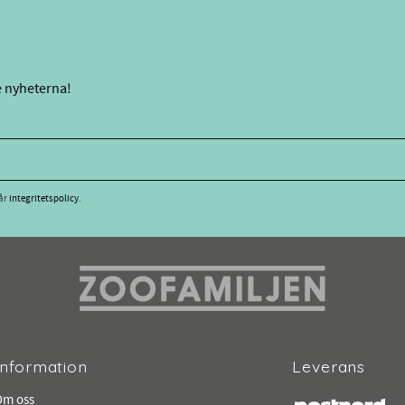
e nyheterna!
vår
integritetspolicy
.
Information
Leverans
Om oss