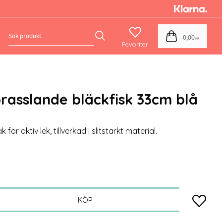
Favoriter
Kundvagn
0,00
KR
rasslande bläckfisk 33cm blå
för aktiv lek, tillverkad i slitstarkt material.
Lägg till
KÖP