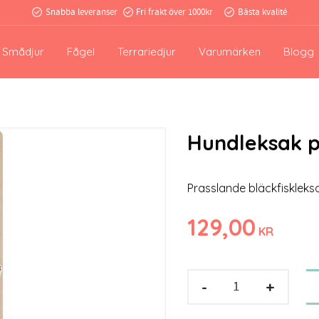
Snabba leveranser
Fri frakt över 1000kr
Bästa kvalité
Smådjur
Fågel
Terrariedjur
Varumärken
Blogg
Hundleksak p
Prasslande bläckfiskleksak 
129,00
KR
-
+