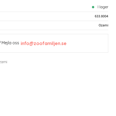
I lager
633.8004
Ozami
 Mejla oss
info@zoofamiljen.se
zami