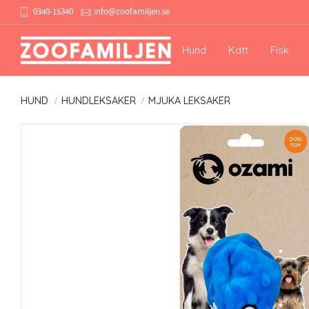
0340-15340
info@zoofamiljen.se
Hund
Katt
Fisk
HUND
HUNDLEKSAKER
MJUKA LEKSAKER