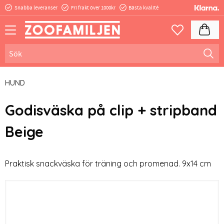
Snabba leveranser
Fri frakt över 1000kr
Bästa kvalité
Meny
Kundva
Favoriter
HUND
Godisväska på clip + stripband
Beige
Praktisk snackväska för träning och promenad. 9x14 cm