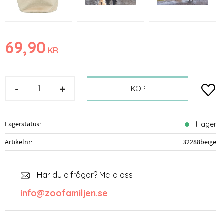
69,90
KR
-
+
Lägg t
KÖP
Lagerstatus
I lager
Artikelnr
32288beige
Har du e frågor? Mejla oss
info@zoofamiljen.se