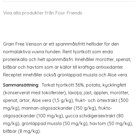
Visa alla produkter från Four Friends
Grain Free Venison är ett spannmålsfritt helfoder för den
normalaktiva vuxna hunden. Rent hjortkött som enda
proteinkälla och helt spannmålsfri. Innehåller morötter, spenat,
blåbär och havtorn som är källor till kraftiga antioxidanter.
Receptet innehåller också grönläppad mussla och Aloe vera.
Sammansättning:
Torkat hjortkött 36%, potatis, kycklingfett
(konserverat med tokoferoler), laxolja, jäst, äpplen, morötter,
spenat, ärtor, Aloe vera (1,5 g/kg), frukt- och örtextrakt (300
mg/kg), mannan-oligosackarider (150 g/kg), frukto-
oligosackarider (100 mg/kg), yucca schidigeraextrakt (80
mg/kg), grönläppad mussla (50 mg/kg), havtorn (50 mg/kg),
blåbär (8 mg/kg).