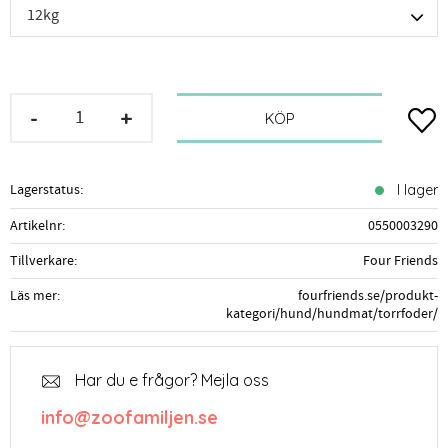
-
+
Lägg t
KÖP
Lagerstatus
I lager
Artikelnr
0550003290
Tillverkare
Four Friends
Läs mer
fourfriends.se/produkt-
kategori/hund/hundmat/torrfoder/
Har du e frågor? Mejla oss
info@zoofamiljen.se