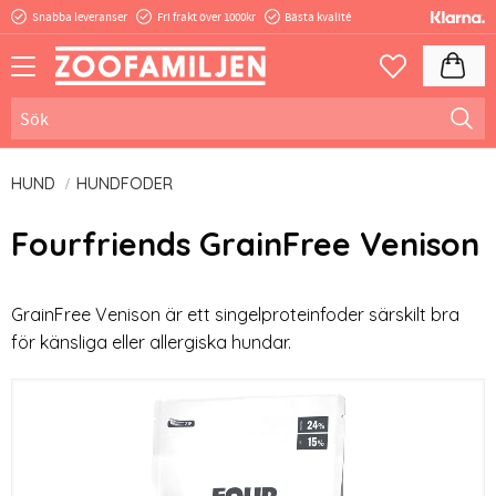
Snabba leveranser
Fri frakt över 1000kr
Bästa kvalité
Meny
Kundva
Favoriter
HUND
HUNDFODER
Fourfriends GrainFree Venison
GrainFree Venison är ett singelproteinfoder särskilt bra
för känsliga eller allergiska hundar.