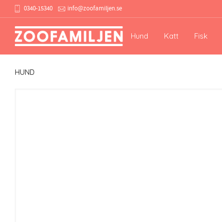
0340-15340
info@zoofamiljen.se
Hund
Katt
Fisk
HUND