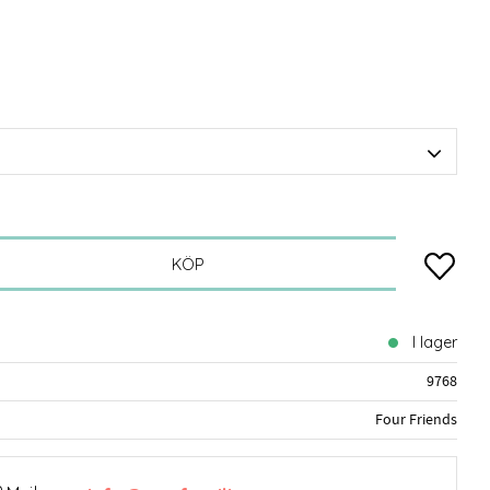
Lägg till
KÖP
I lager
9768
Four Friends