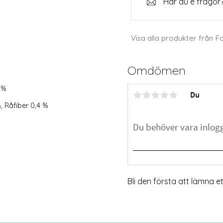
Har du e frågor?
Visa alla produkter från F
Omdömen
 %
Du
, Råfiber 0,4 %
Bli den första att lämna 