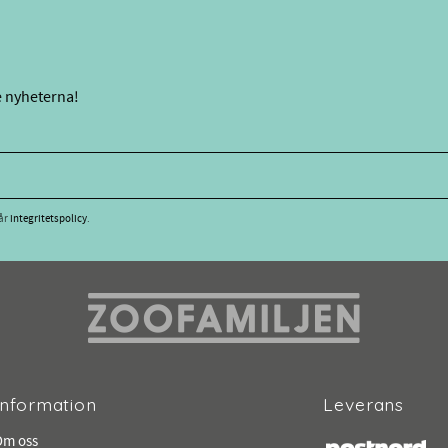
e nyheterna!
vår
integritetspolicy
.
Information
Leverans
Om oss