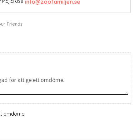
 Mejla oss
info@zoofamiljen.se
our Friends
ett omdöme.