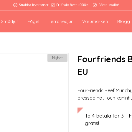
Snabba leveranser
Fri frakt över 1000kr
Bästa kvalité
Smådjur
Fågel
Terrariedjur
Varumärken
Blogg
Fourfriends B
Nyhet
EU
FourFriends Beef Munchy R
pressad nöt- och kaninh
Ta 4 betala för 3 - F
gratis!