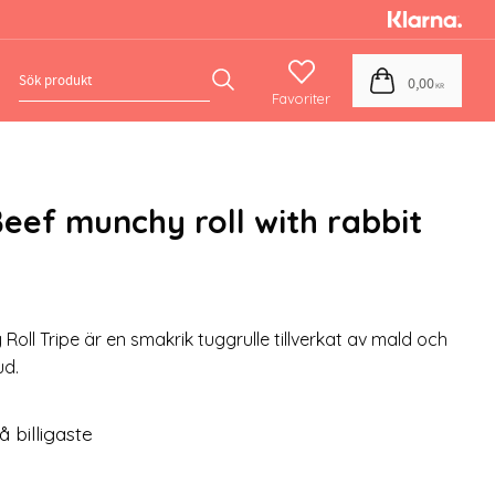
Favoriter
Kundvagn
0,00
KR
eef munchy roll with rabbit
oll Tripe är en smakrik tuggrulle tillverkat av mald och
ud.
å billigaste