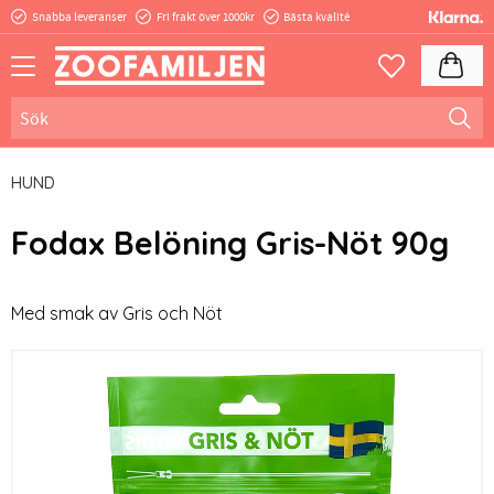
Snabba leveranser
Fri frakt över 1000kr
Bästa kvalité
Meny
Kundva
Favoriter
HUND
Fodax Belöning Gris-Nöt 90g
Med smak av Gris och Nöt