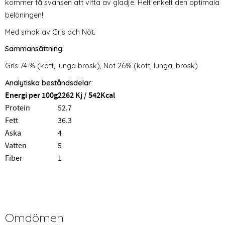
kommer få svansen att vifta av glädje. Helt enkelt den optimala
belöningen!
Med smak av Gris och Nöt.
Sammansättning:
Gris 74 % (kött, lunga brosk), Nöt 26% (kött, lunga, brosk)
Analytiska beståndsdelar:
Energi per 100g
2262 Kj / 542Kcal
Protein
52.7
Fett
36.3
Aska
4
Vatten
5
Fiber
1
Omdömen