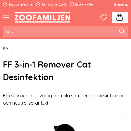
Snabba leveranser
Fri frakt över 1000kr
Bästa kvalité
Meny
Kundva
Favoriter
KATT
FF 3-in-1 Remover Cat
Desinfektion
Effektiv och miljövänlig formula som rengör, desinficerar
och neutraliserar lukt.