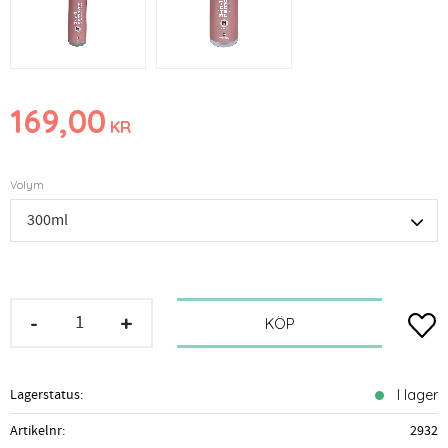
169,00
KR
Volym
-
+
Lägg t
KÖP
Lagerstatus
I lager
Artikelnr
2932