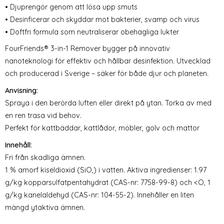
• Djuprengör genom att lösa upp smuts
• Desinficerar och skyddar mot bakterier, svamp och virus
• Doftfri formula som neutraliserar obehagliga lukter
FourFriends® 3-in-1 Remover bygger på innovativ
nanoteknologi för effektiv och hållbar desinfektion. Utvecklad
och producerad i Sverige – säker för både djur och planeten.
Anvisning:
Spraya i den berörda luften eller direkt på ytan. Torka av med
en ren trasa vid behov.
Perfekt för kattbäddar, kattlådor, möbler, golv och mattor
Innehåll:
Fri från skadliga ämnen.
1 % amorf kiseldioxid (SiO,) i vatten. Aktiva ingredienser: 1.97
g/kg kopparsulfatpentahydrat (CAS-nr: 7758-99-8) och <O, 1
g/kg kanelaldehyd (CAS-nr: 104-55-2). Innehåller en liten
mängd ytaktiva ämnen.