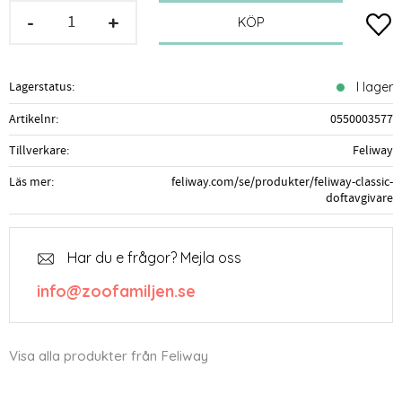
-
+
Lägg t
KÖP
Lagerstatus
I lager
Artikelnr
0550003577
Tillverkare
Feliway
Läs mer
feliway.com/se/produkter/feliway-classic-
doftavgivare
Har du e frågor? Mejla oss
info@zoofamiljen.se
Visa alla produkter från Feliway