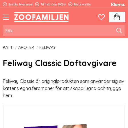
Snabba leveranser
Fri frakt över 1000kr
Bästa kvalité
Meny
Kundva
Favoriter
KATT
APOTEK
FELIWAY
Feliway Classic Doftavgivare
Feliway Classic är originalprodukten som använder sig av
kattens egna feromoner för att skapa lugna och trygga
hem