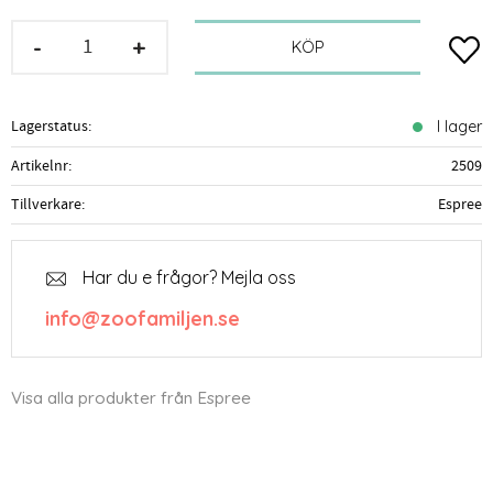
-
+
Lägg t
KÖP
Lagerstatus
I lager
Artikelnr
2509
Tillverkare
Espree
Har du e frågor? Mejla oss
info@zoofamiljen.se
Visa alla produkter från Espree