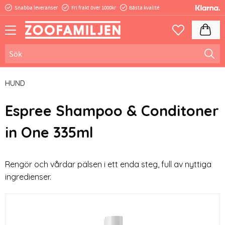
Snabba leveranser
Fri frakt över 1000kr
Bästa kvalité
Meny
Kundva
Favoriter
HUND
Espree Shampoo & Conditoner
in One 335ml
Rengör och vårdar pälsen i ett enda steg, full av nyttiga
ingredienser.