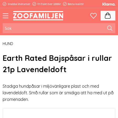
Snabba leveranser
Fri frakt över 1000kr
Bästa kvalité
Meny
Kundva
Favoriter
HUND
Earth Rated Bajspåsar i rullar
21p Lavendeldoft
Stadiga hundpåsar i miljövänligare plast och med
lavendeldoft. Små rullar som är smidiga att ha med ut på
promenaden.