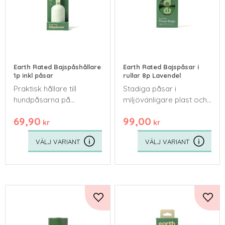
Earth Rated Bajspåshållare
Earth Rated Bajspåsar i
1p inkl påsar
rullar 8p Lavendel
Praktisk hållare till
Stadiga påsar i
hundpåsarna på
miljövänligare plast och
promenaden
med en trevlig doft av
69,90
99,00
lavendel (Obs! gäller
kr
kr
oanvänd påse!)
Lägg till i favoriter
Lägg 