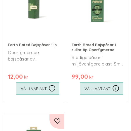
Earth Rated Bajspåsar 1-p
Earth Rated Bajspåsar i
rullar 8p Oparfymerad
Oparfymerade
Stadiga påsar i
bajspåsar av
miljövänligare plast. Små
miljövänligare plast
rullar som är smidiga att
12,00
99,00
ha med sig ut på
kr
kr
promenaden
Lägg till i favoriter