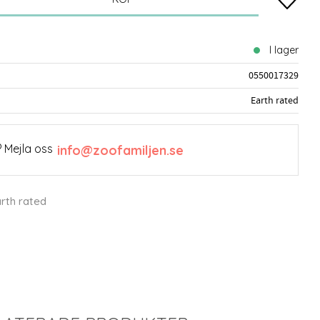
I lager
0550017329
Earth rated
 Mejla oss
info@zoofamiljen.se
arth rated