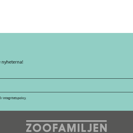
e nyheterna!
vår
integritetspolicy
.