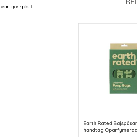
RE
övänligare plast.
Earth Rated Bajspåsa
handtag Oparfymerad