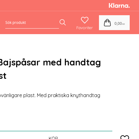
Favoriter
Kundvagn
0,00
KR
Bajspåsar med handtag
st
övänligare plast. Med praktiska knythandtag
Lägg till
KÖP