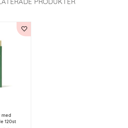
LATERADE PRODUKTER
Lägg till i favoriter
r med
e 120st