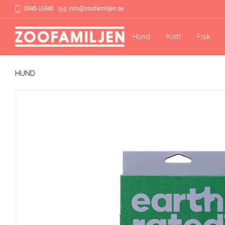
0340-15340
info@zoofamiljen.se
Hund
Katt
Fisk
HUND