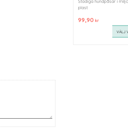
Stadiga hundpåsar i milj
plast
99,90
kr