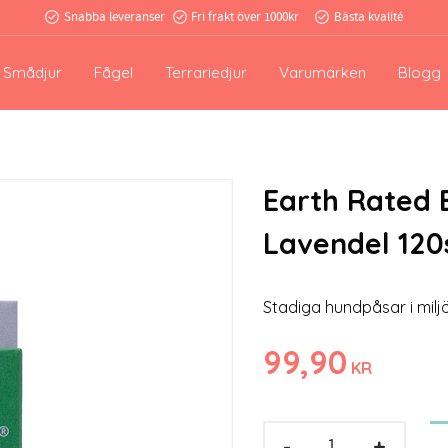
Snabba leveranser
Fri frakt över 1000kr
Bästa kvalité
Smådjur
Fågel
Terrariedjur
Varumärken
Blogg
Earth Rated 
Lavendel 120
Stadiga hundpåsar i milj
99,90
KR
-
+