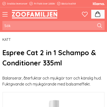
Snabba leveranser
Fri frakt över 1000kr
Bästa kvalité
Meny
Kundva
Favoriter
KATT
Espree Cat 2 in 1 Schampo &
Conditioner 335ml
​Balanserar, återfuktar och mjukgör torr och känslig hud.
Fuktgivande och mjukgörande med balsameffekt.