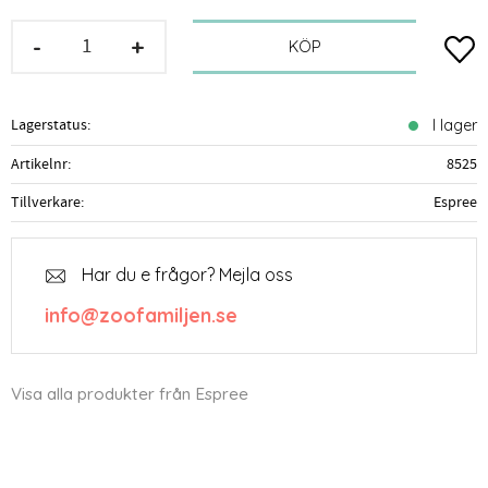
-
+
Lägg t
KÖP
Lagerstatus
I lager
Artikelnr
8525
Tillverkare
Espree
Har du e frågor? Mejla oss
info@zoofamiljen.se
Visa alla produkter från Espree