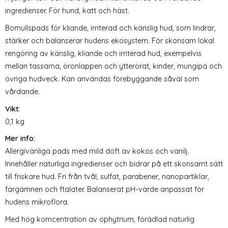
ingredienser. För hund, katt och häst.
Bomullspads för kliande, irriterad och känslig hud, som lindrar,
stärker och balanserar hudens ekosystem. För skonsam lokal
rengöring av känslig, kliande och irriterad hud, exempelvis
mellan tassarna, öronlappen och ytterörat, kinder, mungipa och
övriga hudveck. Kan användas förebyggande såväl som
vårdande.
Vikt:
0,1 kg
Mer info:
Allergivänliga pads med mild doft av kokos och vanilj.
Innehåller naturliga ingredienser och bidrar på ett skonsamt sätt
till friskare hud. Fri från tvål, sulfat, parabener, nanopartiklar,
färgämnen och ftalater. Balanserat pH-värde anpassat för
hudens mikroflora.
Med hög komcentration av ophytrium, förädlad naturlig