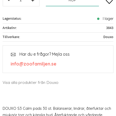
Lägg t
KÖP
Lagerstatus
I lager
Artikelnr
3843
Tillverkare
Douxo
Har du e frågor? Mejla oss
info@zoofamiljen.se
Visa alla produkter från Douxo
DOUXO S3 Calm pads 30 st. Balanserar, lindrar, återfuktar och
mjukgör torr och känslig hud. Återfuktande och vårdande