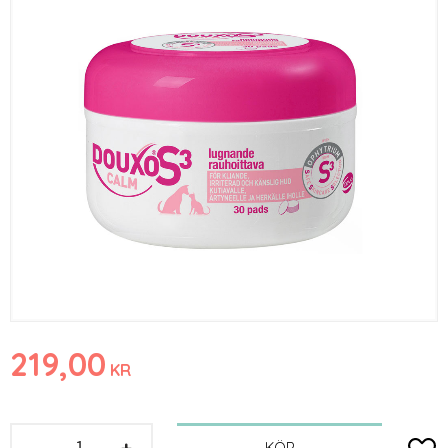
219,00
KR
-
+