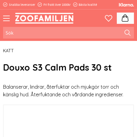
Snabba leveranser
Fri frakt över 1000kr
Bästa kvalité
Meny
Kundva
Favoriter
KATT
Douxo S3 Calm Pads 30 st
Balanserar, lindrar, återfuktar och mjukgör torr och
känslig hud. Återfuktande och vårdande ingredienser.