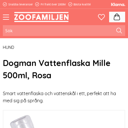
Snabba leveranser
Fri frakt över 1000kr
Bästa kvalité
Meny
Kundva
Favoriter
HUND
Dogman Vattenflaska Mille
500ml, Rosa
Smart vattenflaska och vattenskål i ett, perfekt att ha
med sig på språng.