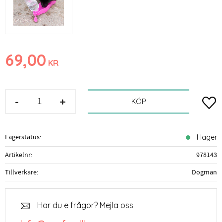
69,00
KR
-
+
Lägg t
KÖP
Lagerstatus
I lager
Artikelnr
978143
Tillverkare
Dogman
Har du e frågor? Mejla oss