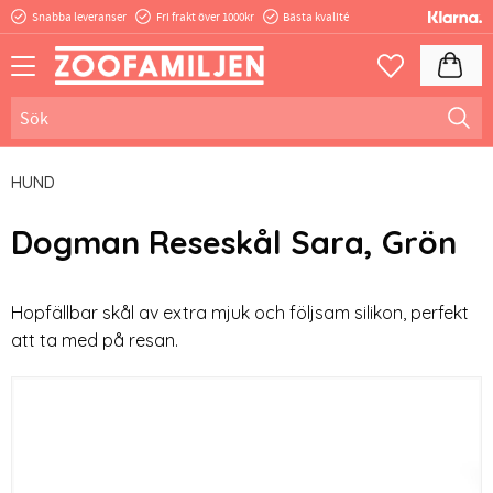
Snabba leveranser
Fri frakt över 1000kr
Bästa kvalité
Meny
Kundva
Favoriter
HUND
Dogman Reseskål Sara, Grön
​Hopfällbar skål av extra mjuk och följsam silikon, perfekt
att ta med på resan.