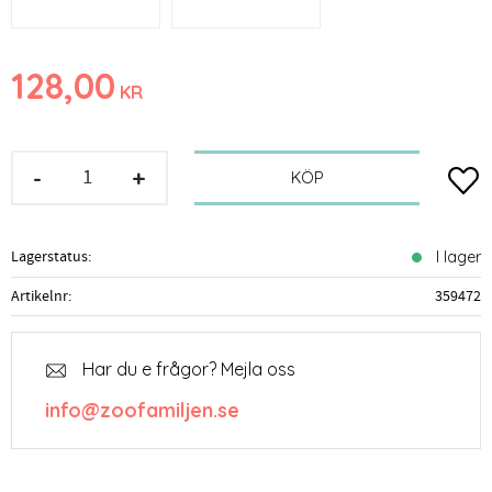
128,00
KR
-
+
Lägg t
KÖP
Lagerstatus
I lager
Artikelnr
359472
Har du e frågor? Mejla oss
info@zoofamiljen.se