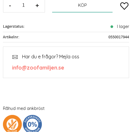
-
+
Lägg t
KÖP
Lagerstatus
I lager
Artikelnr
0550017944
Har du e frågor? Mejla oss
info@zoofamiljen.se
Råhud med ankbröst