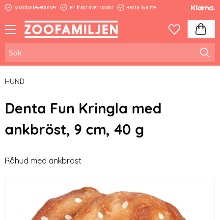
Snabba leveranser
Fri frakt över 1000kr
Bästa kvalité
Meny
Kundva
Favoriter
HUND
Denta Fun Kringla med
ankbröst, 9 cm, 40 g
Råhud med ankbröst