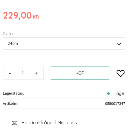
229,00
KR
Storlek
-
+
Lägg t
KÖP
Lagerstatus
I lager
Artikelnr
0550017347
Har du e frågor? Mejla oss