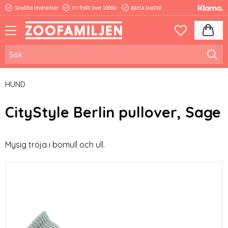
Snabba leveranser
Fri frakt över 1000kr
Bästa kvalité
Meny
Kundva
Favoriter
HUND
CityStyle Berlin pullover, Sage
Mysig tröja i bomull och ull.