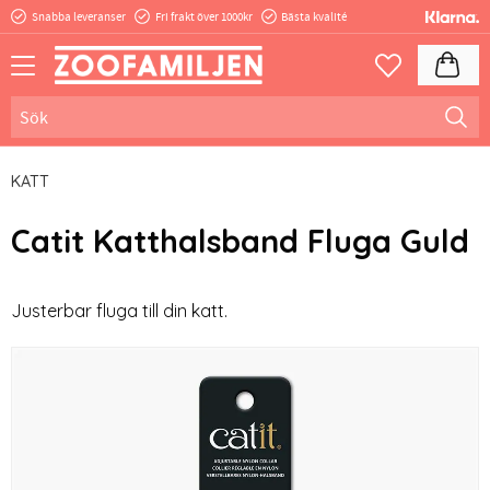
Snabba leveranser
Fri frakt över 1000kr
Bästa kvalité
Meny
Kundva
Favoriter
KATT
Catit Katthalsband Fluga Guld
Justerbar fluga till din katt.