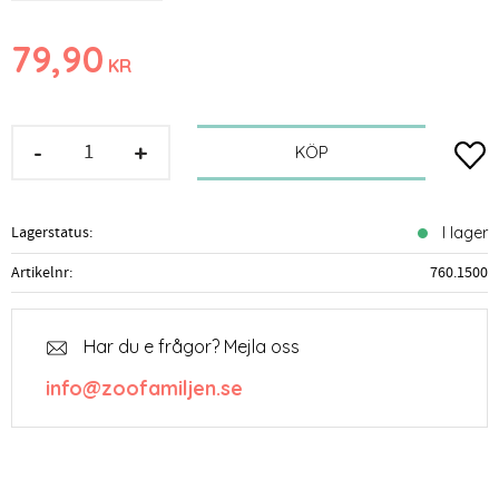
79,90
KR
-
+
Lägg t
KÖP
Lagerstatus
I lager
Artikelnr
760.1500
Har du e frågor? Mejla oss
info@zoofamiljen.se