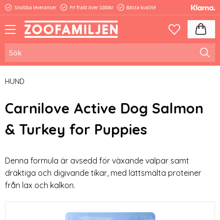
Snabba leveranser
Fri frakt över 1000kr
Bästa kvalité
Meny
Kundva
Favoriter
HUND
Carnilove Active Dog Salmon
& Turkey for Puppies
Denna formula är avsedd för växande valpar samt
dräktiga och digivande tikar, med lättsmälta proteiner
från lax och kalkon.