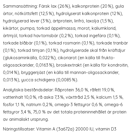
Sammansättning: Färsk lax (26 %), kalkonprotein (20 %), gula
ärtor, nötköttsfett (12,5 %), hydrolyserat kalkonprotein (12 %),
hydrolyserad lever (3 %), ärtprotein, linfrö, laxolja (1,5 %),
kikärtor, pumpa, torkad äppelmassa, morot, kaliumklorid,
ärtmjöl, torkad havtornsbär (0,2 %), torkad ingefära (0,1 %),
torkade blåbär (0,1 %), torkad rosmarin (0,1 %), torkade tranbär
(0,1 %), torkad timjan (0,1 %), hydrolyserade skal från kräftdjur
(glukosaminkälla, 0,022 %), cikoriarot (en källa till frukto-
oligosackarider, 0,0163 %), broskextrakt (en källa för kondroitin,
0,014 %), bryggerijäst (en källa till mannan-oligosackarider,
0,013 %), yucca schidigera (0,0085 %).
Analytiska beståndsdelar: Råprotein 36,0 %, råfett 19,0 %,
vattenhalt 10,0 %, rå aska 7,3 %, växttråd 2,5 %, kalcium 1,5 %,
fosfor 1,1 %, natrium 0,2 %, omega-3 fettsyror 0,6 %, omega-6
fettsyror 3,4 %, 75,0 % av det totala proteininnehållet är protein
av animaliskt ursprung.
Näringstillsatser: Vitamin A (3a672a) 20000 IU, vitamin D3