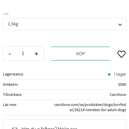
Vikt
-
+
Lägg t
KÖP
Lagerstatus
I lager
Artikelnr
5500
Tillverkare
Carnilove
Läs mer
carnilove.com/se/produkter/dogs/torrfod
er/26214-reindeer-for-adult-dogs