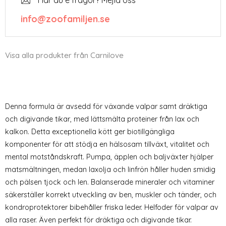
Har du e frågor? Mejla oss
info@zoofamiljen.se
Visa alla produkter från Carnilove
Denna formula är avsedd för växande valpar samt dräktiga
och digivande tikar, med lättsmälta proteiner från lax och
kalkon. Detta exceptionella kött ger biotillgängliga
komponenter för att stödja en hälsosam tillväxt, vitalitet och
mental motståndskraft. Pumpa, äpplen och baljväxter hjälper
matsmältningen, medan laxolja och linfrön håller huden smidig
och pälsen tjock och len. Balanserade mineraler och vitaminer
säkerställer korrekt utveckling av ben, muskler och tänder, och
kondroprotektorer bibehåller friska leder. Helfoder för valpar av
alla raser. Även perfekt för dräktiga och digivande tikar.