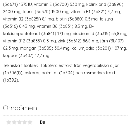
(3a671) 1575 IU, vitamin E (3a700) 530 mg, kolinklorid (3a890)
2400 mg, taurin (3a370) 1500 mg, vitamin B1 (3a821) 4,7 mg,
vitamin B2 (3a825i) 8,1 mg, biotin (3a880) 0,5 mg, folsyra
(3a316) 0,43 mg, vitamin B6 (3a831) 8,5 mg, D-
kalciumpantotenat (3a841) 17,1 mg, niacinamid (3a315) 55,8 mg,
vitamin B12 (3a835) 0,3 mg, zink (3b612) 86,8 mg, järn (3b107)
62,3 mg, mangan (3b505) 30,4 mg, kaliumjodid (3b201) 1,07 mg,
koppar (3b407) 12,7 mg.
Tekniska tillsatser: Tokoferolextrakt från vegetabiliska oljor
(1b306(i)), askorbylpalmitat (1b304) och rosmarinextrakt
(1b392).
Omdömen
Du