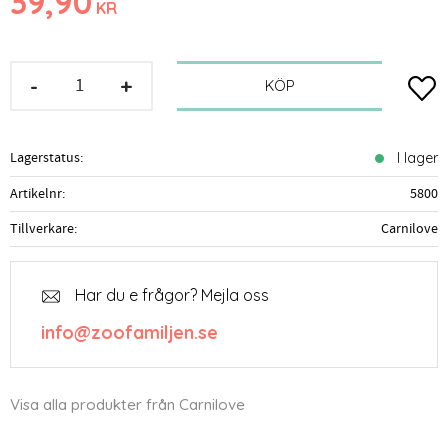
39,90
KR
-
+
Lägg t
KÖP
Lagerstatus
I lager
Artikelnr
5800
Tillverkare
Carnilove
Har du e frågor? Mejla oss
info@zoofamiljen.se
Visa alla produkter från Carnilove