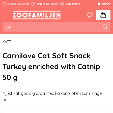
Snabba leveranser
Fri frakt över 1000kr
Bästa kvalité
Meny
Kundva
Favoriter
KATT
Carnilove Cat Soft Snack
Turkey enriched with Catnip
50 g
Mjukt kattgodis gjorda med kalkonprotein som mager
bas.