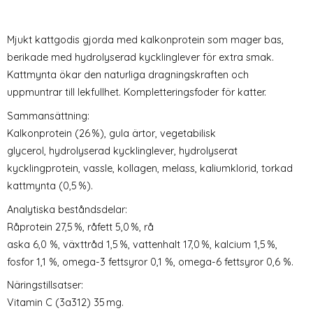
Mjukt kattgodis gjorda med kalkonprotein som mager bas,
berikade med hydrolyserad kycklinglever för extra smak.
Kattmynta ökar den naturliga dragningskraften och
uppmuntrar till lekfullhet. Kompletteringsfoder för katter.
Sammansättning:
Kalkonprotein (26 %), gula ärtor, vegetabilisk
glycerol, hydrolyserad kycklinglever, hydrolyserat
kycklingprotein, vassle, kollagen, melass, kaliumklorid, torkad
kattmynta (0,5 %).
Analytiska beståndsdelar:
Råprotein 27,5 %, råfett 5,0 %, rå
aska 6,0 %, växttråd 1,5 %, vattenhalt 17,0 %, kalcium 1,5 %,
fosfor 1,1 %, omega-3 fettsyror 0,1 %, omega-6 fettsyror 0,6 %.
Näringstillsatser:
Vitamin C (3a312) 35 mg.