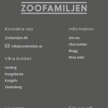
Kontakta oss
Information
Zoofamiljen AB
Om oss
Våra butiker
info@zoofamiljen.se
Blogg
Mina sidor
Våra butiker:
Varberg
Kungsbacka
Kungälv
Vänersborg
Leverans
Följ oss på: