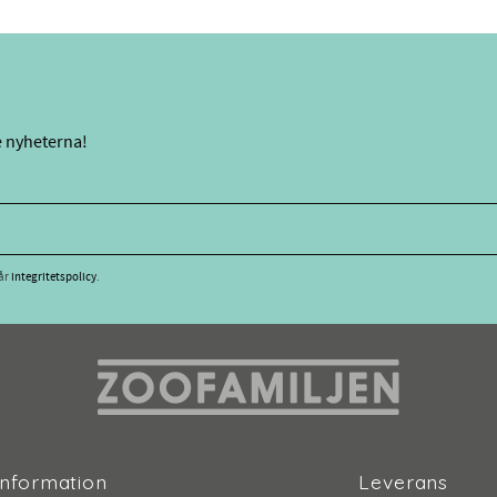
e nyheterna!
vår
integritetspolicy
.
Information
Leverans