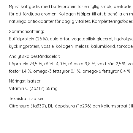
Mjukt kattgodis med buffelprotein för en fyllig smak, berikad
för att fördjupa aromen. Kollagen hjälper till att bibehålla en
naturliga antioxidanter för daglig vitalitet. Kompletteringsfoder.
Sammansättning:
Buffelprotein (26 %), gula ärtor, vegetabilisk glycerol, hydroly
kycklingprotein, vassle, kollagen, melass, kaliumklorid, torkade
Analytiska beståndsdelar:
Råprotein 23,5 %, råfett 4,0 %, rå aska 9,8 %, växttråd 2,5 %, va
fosfor 1,4 %, omega-3 fettsyror 0,1 %, omega-6 fettsyror 0,4 %.
Näringstillsatser:
Vitamin C (3a312) 35 mg.
Tekniska tillsatser:
Citronsyra (1a330), DL-äppelsyra (1a296) och kaliumsorbat (1