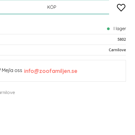
Lägg till
KÖP
I lager
5802
Carnilove
 Mejla oss
info@zoofamiljen.se
arnilove