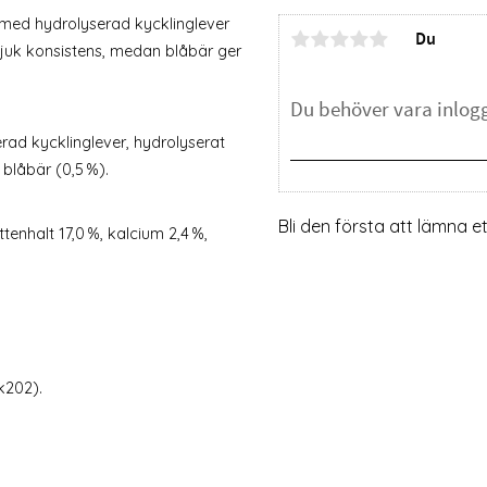
e med hydrolyserad kycklinglever
Du
 mjuk konsistens, medan blåbär ger
serad kycklinglever, hydrolyserat
 blåbär (0,5 %).
Bli den första att lämna 
ttenhalt 17,0 %, kalcium 2,4 %,
k202).