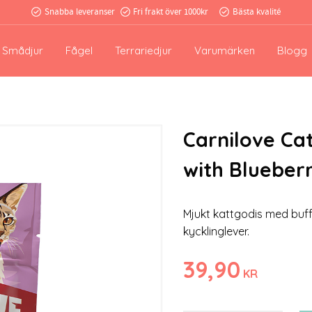
Snabba leveranser
Fri frakt över 1000kr
Bästa kvalité
Smådjur
Fågel
Terrariedjur
Varumärken
Blogg
Carnilove Ca
with Blueberr
Mjukt kattgodis med buff
kycklinglever.
39,90
KR