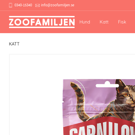
0340-15340
info@zoofamiljen.se
Hund
Katt
Fisk
KATT