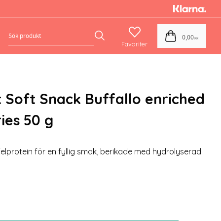
Favoriter
Kundvagn
0,00
KR
t Soft Snack Buffallo enriched
ies 50 g
elprotein för en fyllig smak, berikade med hydrolyserad