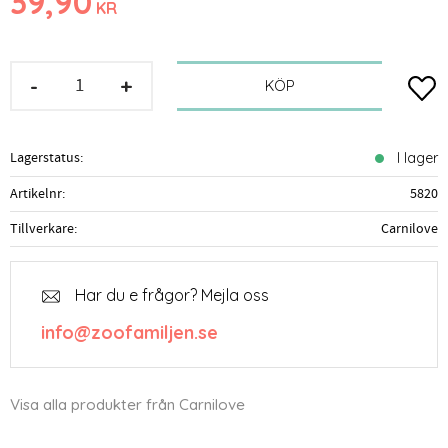
39,90
KR
-
+
Lägg t
KÖP
Lagerstatus
I lager
Artikelnr
5820
Tillverkare
Carnilove
Har du e frågor? Mejla oss
info@zoofamiljen.se
Visa alla produkter från Carnilove