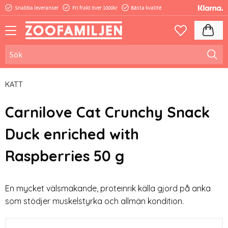
Snabba leveranser
Fri frakt över 1000kr
Bästa kvalité
Meny
Kundva
Favoriter
KATT
Carnilove Cat Crunchy Snack
Duck enriched with
Raspberries 50 g
En mycket välsmakande, proteinrik källa gjord på anka
som stödjer muskelstyrka och allmän kondition.