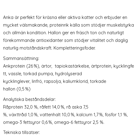
Anka är perfekt för kräsna eller aktiva katter och erbjuder en
mycket välsmakande, proteinrik källa som stödjer muskelstyrka
och allmän kondition. Hallon ger en fräsch ton och naturligt
förekommande antioxidanter som stödjer vitalitet och daglig
naturlig motståndskraft. Kompletteringsfoder.
Sammansättning:
Ankprotein (26 %), ärtor, tapiokastärkelse, ärtprotein, kycklingfe
tt, vassle, torkad pumpa, hydrolyserad
kycklinglever, linfrö, rapsolja, kaliumklorid, torkade
hallon (0,5 %)
Analytiska beståndsdelar:
Råprotein 32,0 %, råfett 14,0 %, rå aska 7,5
%, växttråd 1,0 %, vattenhalt 10,0 %, kalcium 1,7 %, fosfor 1,1 %,
omega-3 fettsyror 0,6 %, omega-6 fettsyror 2,5 %.
Tekniska tillsatser: