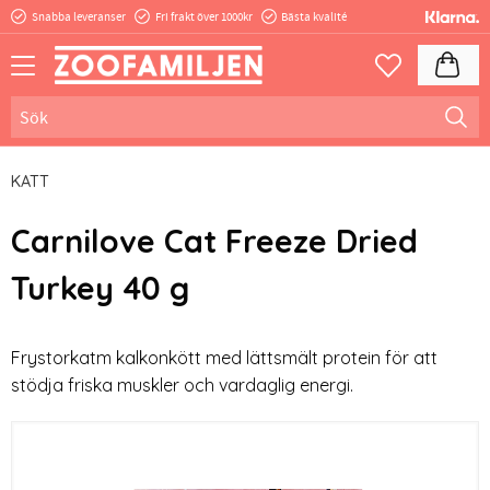
Snabba leveranser
Fri frakt över 1000kr
Bästa kvalité
Meny
Kundva
Favoriter
KATT
Carnilove Cat Freeze Dried
Turkey 40 g
Frystorkatm kalkonkött med lättsmält protein för att
stödja friska muskler och vardaglig energi.