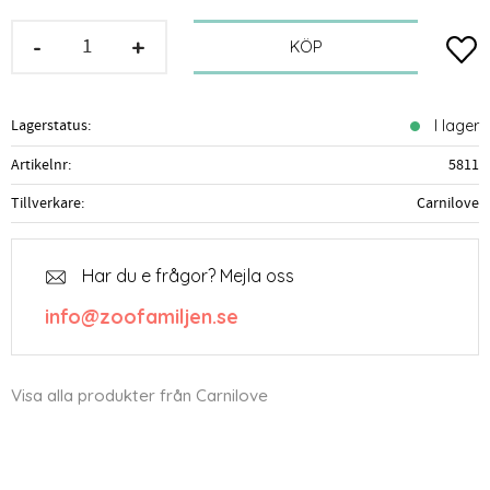
-
+
Lägg t
KÖP
Lagerstatus
I lager
Artikelnr
5811
Tillverkare
Carnilove
Har du e frågor? Mejla oss
info@zoofamiljen.se
Visa alla produkter från Carnilove