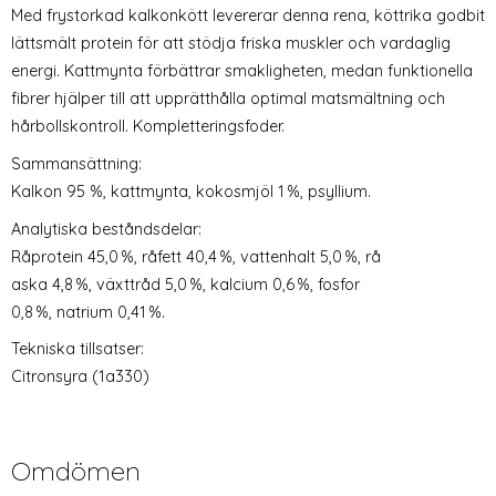
Med frystorkad kalkonkött levererar denna rena, köttrika godbit
lättsmält protein för att stödja friska muskler och vardaglig
energi. Kattmynta förbättrar smakligheten, medan funktionella
fibrer hjälper till att upprätthålla optimal matsmältning och
hårbollskontroll. Kompletteringsfoder.
Sammansättning:
Kalkon 95 %, kattmynta, kokosmjöl 1 %, psyllium.
Analytiska beståndsdelar:
Råprotein 45,0 %, råfett 40,4 %, vattenhalt 5,0 %, rå
aska 4,8 %, växttråd 5,0 %, kalcium 0,6 %, fosfor
0,8 %, natrium 0,41 %.
Tekniska tillsatser:
Citronsyra (1a330)
Omdömen