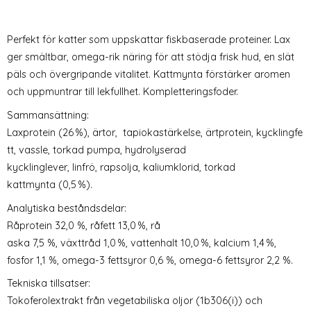
Perfekt för katter som uppskattar fiskbaserade proteiner. Lax
ger smältbar, omega-rik näring för att stödja frisk hud, en slät
päls och övergripande vitalitet. Kattmynta förstärker aromen
och uppmuntrar till lekfullhet. Kompletteringsfoder.
Sammansättning:
Laxprotein (26 %), ärtor, tapiokastärkelse, ärtprotein, kycklingfe
tt, vassle, torkad pumpa, hydrolyserad
kycklinglever, linfrö, rapsolja, kaliumklorid, torkad
kattmynta (0,5 %).
Analytiska beståndsdelar:
Råprotein 32,0 %, råfett 13,0 %, rå
aska 7,5 %, växttråd 1,0 %, vattenhalt 10,0 %, kalcium 1,4 %,
fosfor 1,1 %, omega-3 fettsyror 0,6 %, omega-6 fettsyror 2,2 %.
Tekniska tillsatser:
Tokoferolextrakt från vegetabiliska oljor (1b306(i)) och