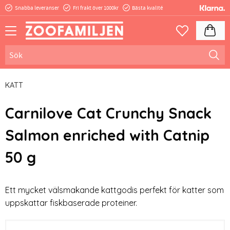
Snabba leveranser
Fri frakt över 1000kr
Bästa kvalité
Meny
Kundva
Favoriter
KATT
Carnilove Cat Crunchy Snack
Salmon enriched with Catnip
50 g
Ett mycket välsmakande kattgodis perfekt för katter som
uppskattar fiskbaserade proteiner.