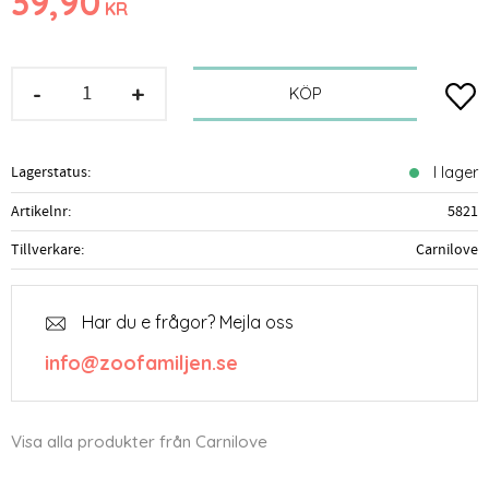
39,90
KR
-
+
Lägg t
KÖP
Lagerstatus
I lager
Artikelnr
5821
Tillverkare
Carnilove
Har du e frågor? Mejla oss
info@zoofamiljen.se
Visa alla produkter från Carnilove