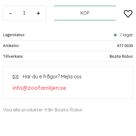
-
+
Lägg t
KÖP
Lagerstatus
I lager
Artikelnr
677.0030
Tillverkare
Bozita Robur
Har du e frågor? Mejla oss
info@zoofamiljen.se
Visa alla produkter från Bozita Robur