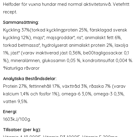
Helfoder för vuxna hundar med normal aktivitetsnivå. Vetefritt
recept.
Sammansättning:
Kyckling 37%(torkad kycklingprotein 25%, färsklagad svensk
kyckling 12%), majs*, majsgroddar*, ris*, animaliskt fett 6%,
torkad betmassa*, hydrolyserat animaliskt protein 2%, laxolja
1%, jäst* (varav inaktiverad jäst 0,36%, be00tagligosackar. 0,1
%), mineralämnen, glukosamin 0,05 %, kondroitinsulfat 0,004 %.
*Naturliga råvaror
Analytiska Beståndsdelar:
Protein 27%, fettinnehåll 17%, växttråd 3%, råaska 7% (varav
kalcium 1,4% och fosfor 1%), omega-6 3,0%, omega-3 0,3%,
vatten 9,5%.
Energi:
1603kJ/100g.
Tillsatser (per kg):