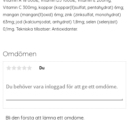
Vitamin A 18 000IE, Vitamin D3 1000IE, Vitamin E 200mg,
Vitamin C 300mg, koppar (koppar(II)sulfat, pentahydrat) 6mg;
mangan (mangan(II)oxid) 6mg; zink (zinksulfat, monohydrat)
63mg; jod (kalciumjodat, anhydrat) 1,8mg; selen (selenjäst)
0,1mg. Tekniska tillsatser: Antioxidanter.
Omdömen
Du
Bli den första att lämna ett omdöme.