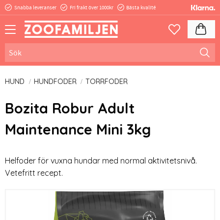
Snabba leveranser
Fri frakt över 1000kr
Bästa kvalité
Meny
Kundva
Favoriter
HUND
HUNDFODER
TORRFODER
Bozita Robur Adult
Maintenance Mini 3kg
Helfoder för vuxna hundar med normal aktivitetsnivå.
Vetefritt recept.