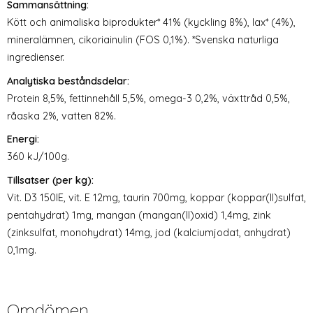
Sammansättning:
Kött och animaliska biprodukter* 41% (kyckling 8%), lax* (4%),
mineralämnen, cikoriainulin (FOS 0,1%). *Svenska naturliga
ingredienser.
Analytiska beståndsdelar:
Protein 8,5%, fettinnehåll 5,5%, omega-3 0,2%, växttråd 0,5%,
råaska 2%, vatten 82%.
Energi:
360 kJ/100g.
Tillsatser (per kg):
Vit. D3 150IE, vit. E 12mg, taurin 700mg, koppar (koppar(II)sulfat,
pentahydrat) 1mg, mangan (mangan(II)oxid) 1,4mg, zink
(zinksulfat, monohydrat) 14mg, jod (kalciumjodat, anhydrat)
0,1mg.
Omdömen