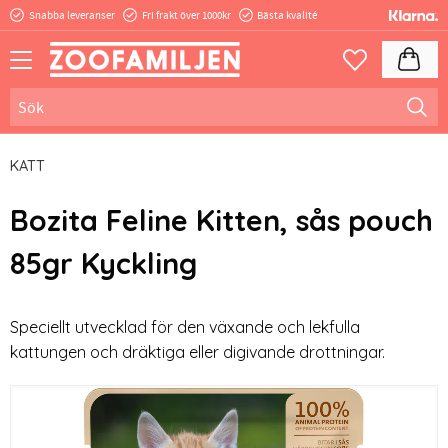
Snabba leveranser
Fri frakt över 1000kr
Bästa kvalité
Meny
Kundva
Favoriter
KATT
Bozita Feline Kitten, sås pouch
85gr Kyckling
Speciellt utvecklad för den växande och lekfulla
kattungen och dräktiga eller digivande drottningar.