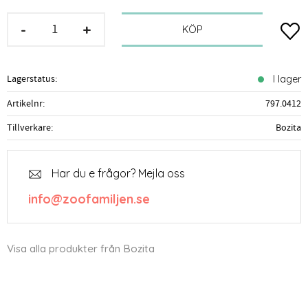
-
+
Lägg t
KÖP
Lagerstatus
I lager
Artikelnr
797.0412
Tillverkare
Bozita
Har du e frågor? Mejla oss
info@zoofamiljen.se
Visa alla produkter från Bozita