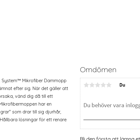
Omdömen
 Pet System™ Mikrofiber Dammopp
Du
mnat efter sig. När det gäller att
aka, vänd dig då till ett
Mikrofibermoppen har en
rar" som drar till sig djurhår,
Hållbara lösningar för ett renare
Bli den första att lämna 