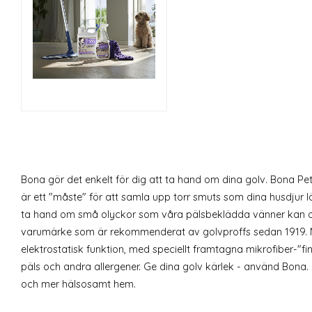
Bona gör det enkelt för dig att ta hand om dina golv. Bona
är ett "måste" för att samla upp torr smuts som dina husdjur lä
ta hand om små olyckor som våra pälsbeklädda vänner kan ors
varumärke som är rekommenderat av golvproffs sedan 1919. 
elektrostatisk funktion, med speciellt framtagna mikrofiber-"fing
päls och andra allergener. Ge dina golv kärlek - använd Bona. 
och mer hälsosamt hem.