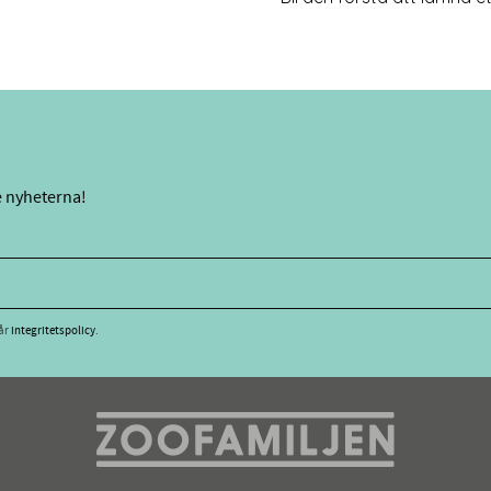
e nyheterna!
vår
integritetspolicy
.