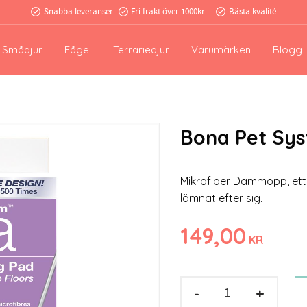
Snabba leveranser
Fri frakt över 1000kr
Bästa kvalité
Smådjur
Fågel
Terrariedjur
Varumärken
Blogg
Bona Pet Sys
Mikrofiber Dammopp, ett 
lämnat efter sig.
149,00
KR
-
+