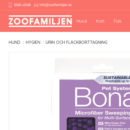
0340-15340
info@zoofamiljen.se
Hund
Katt
Fisk
HUND
HYGIEN
URIN OCH FLÄCKBORTTAGNING