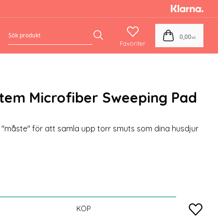
Favoriter
Kundvagn
0,00
KR
tem Microfiber Sweeping Pad
"måste" för att samla upp torr smuts som dina husdjur
Lägg till
KÖP