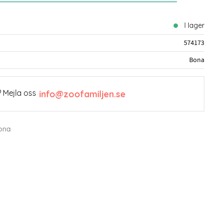
I lager
574173
Bona
 Mejla oss
info@zoofamiljen.se
Bona