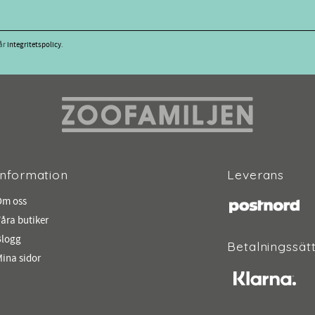
vår
integritetspolicy
.
Information
Leverans
Om oss
åra butiker
Blogg
Betalningssät
ina sidor