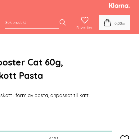
Favoriter
Kundvagn
0,00
KR
oster Cat 60g,
skott Pasta
skott i form av pasta, anpassat till katt.
Lägg till
KÖP