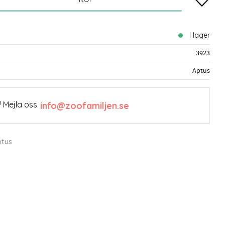
I lager
3923
Aptus
 Mejla oss
info@zoofamiljen.se
ptus