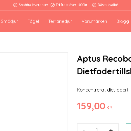
Snabba leveranser
Fri frakt över 1000kr
Bästa kvalité
Smådjur
Fågel
Terrariedjur
Varumärken
Blogg
Aptus Recobo
Dietfodertill
Koncentrerat dietfodertill
159,00
KR
-
+