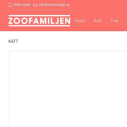
0340-15340
info@zoofamiljen.se
Hund
Katt
Fisk
KATT