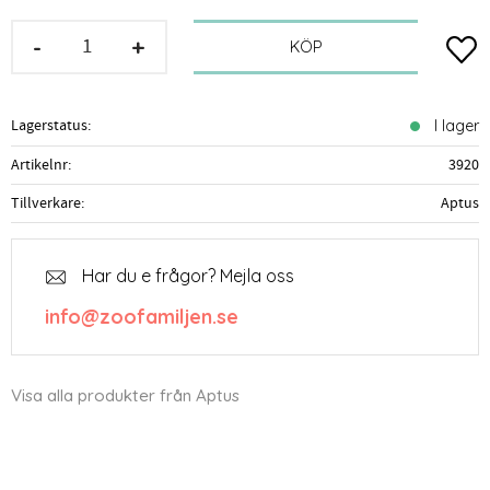
-
+
Lägg t
KÖP
Lagerstatus
I lager
Artikelnr
3920
Tillverkare
Aptus
Har du e frågor? Mejla oss
info@zoofamiljen.se
Visa alla produkter från Aptus