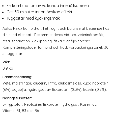
En kombination av välkända innehållsämnen
Ges 30 minuter innan önskad effekt
Tuggbitar med kycklingsmak
Aptus Relax kan bidra till ett lugnt och balanserat beteende hos
din hund eller katt. Rekommenderas vid t.ex. veterinärbesök,
resa, separation, kloklippning, åska eller fyrverkerier.
Kompletteringsfoder för hund och katt. Förpackningsstorlek 30
st tuggbitar.
Vikt:
0,9 kg
Sammansättning:
Vete, majsflingor, glycerin, linfrö, glukosmelass, kycklingprotein
(6%), sojaolja, hydrolysat av fiskprotein (2,3%), kasein (0,7%).
Näringstilssatser:
L-Tryptofan, Peptazine/fiskproteinhydrolysat, Kasein och
Vitamin B1, B3 och B6.