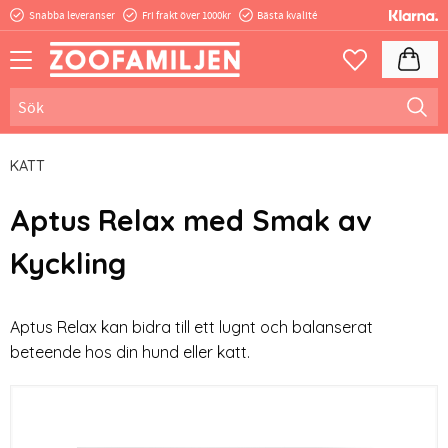
Snabba leveranser
Fri frakt över 1000kr
Bästa kvalité
Meny
Kundva
Favoriter
KATT
Aptus Relax med Smak av
Kyckling
Aptus Relax kan bidra till ett lugnt och balanserat
beteende hos din hund eller katt.