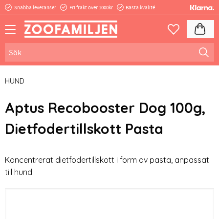
Snabba leveranser
Fri frakt över 1000kr
Bästa kvalité
Meny
Kundva
Favoriter
HUND
Aptus Recobooster Dog 100g,
Dietfodertillskott Pasta
Koncentrerat dietfodertillskott i form av pasta, anpassat
till hund.