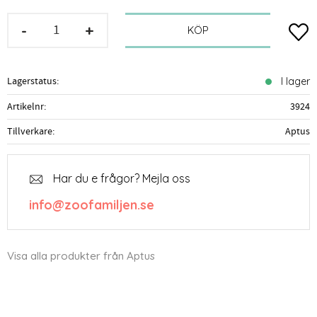
-
+
Lägg t
KÖP
Lagerstatus
I lager
Artikelnr
3924
Tillverkare
Aptus
Har du e frågor? Mejla oss
info@zoofamiljen.se
Visa alla produkter från Aptus