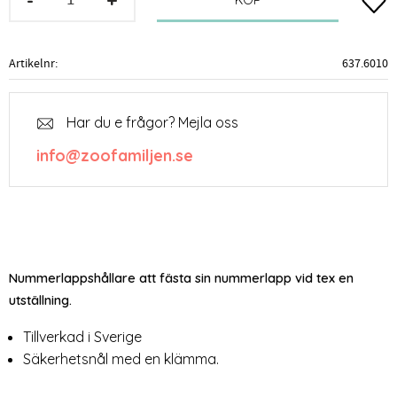
Lägg t
KÖP
Artikelnr
637.6010
Har du e frågor? Mejla oss
info@zoofamiljen.se
Nummerlappshållare att fästa sin nummerlapp vid tex en
utställning.
Tillverkad i Sverige
Säkerhetsnål med en klämma.