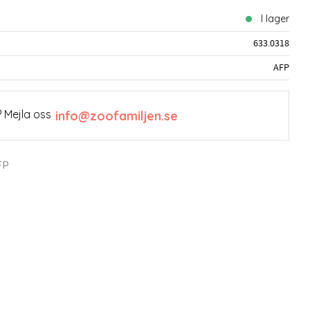
I lager
633.0318
AFP
 Mejla oss
info@zoofamiljen.se
FP