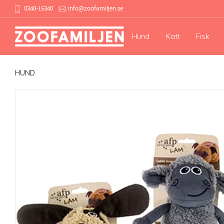
0340-15340
info@zoofamiljen.se
Hund
Katt
Fisk
HUND