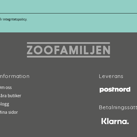
vår
integritetspolicy
.
Information
Leverans
Om oss
åra butiker
Blogg
Betalningssät
ina sidor