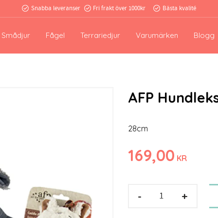
Snabba leveranser
Fri frakt över 1000kr
Bästa kvalité
Smådjur
Fågel
Terrariedjur
Varumärken
Blogg
AFP Hundleks
28cm
169,00
KR
-
+