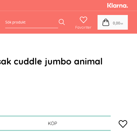
Favoriter
Kundvagn
0,00
KR
ak cuddle jumbo animal
Lägg till
KÖP