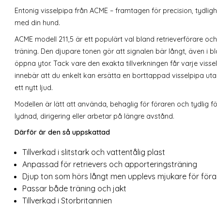
Entonig visselpipa från
ACME
– framtagen för precision, tydlig
med din hund.
ACME modell 211,5 är ett populärt val bland retrieverförare o
träning. Den djupare tonen gör att signalen bär långt, även i b
öppna ytor. Tack vare den exakta tillverkningen får varje viss
innebär att du enkelt kan ersätta en borttappad visselpipa ut
ett nytt ljud.
Modellen är lätt att använda, behaglig för föraren och tydlig f
lydnad, dirigering eller arbetar på längre avstånd.
Därför är den så uppskattad
Tillverkad i slitstark och vattentålig plast
Anpassad för retrievers och apporteringsträning
Djup ton som hörs långt men upplevs mjukare för föra
Passar både träning och jakt
Tillverkad i Storbritannien