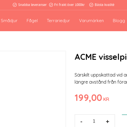
Snabba leveranser
Fri frakt över 1000kr
Bästa kvalité
Smådjur
Fågel
Terrariedjur
Varumärken
Blogg
ACME visselpi
Särskilt uppskattad vid 
längre avstånd från föra
199,00
KR
-
+