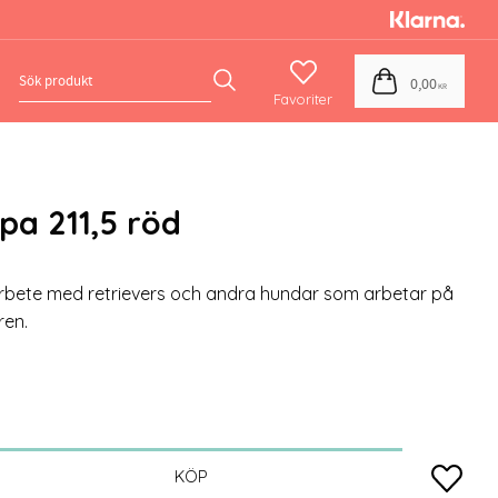
Favoriter
Kundvagn
0,00
KR
pa 211,5 röd
arbete med retrievers och andra hundar som arbetar på
ren.
Lägg till
KÖP