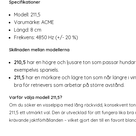
Specifikationer
Modell: 211,5
Varumärke:
ACME
Längd: 8 cm
Frekvens: 4850 Hz (+/- 20 %)
Skillnaden mellan modellerna
210,5
har en högre och ljusare ton som passar hundar
exempelvis spaniels.
211,5
har en mörkare och lägre ton som når längre i vin
bra för retrievers som arbetar på större avstånd.
Varför välja modell 211,5?
Om du söker en visselpipa med lång räckvidd, konsekvent ton
211,5 ett utmärkt val. Den är utvecklad för att fungera lika b
krävande jaktförhållanden – vilket gjort den till en favorit bla