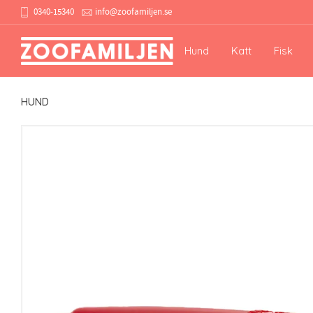
0340-15340
info@zoofamiljen.se
Hund
Katt
Fisk
HUND