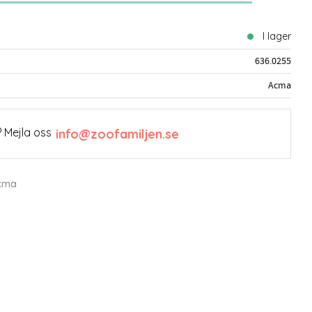
I lager
636.0255
Acma
 Mejla oss
info@zoofamiljen.se
Acma