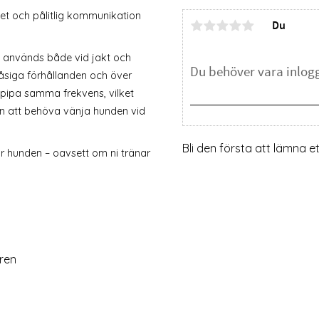
het och pålitlig kommunikation
Du
ch används både vid jakt och
låsiga förhållanden och över
elpipa samma frekvens, vilket
an att behöva vänja hunden vid
Bli den första att lämna 
ör hunden – oavsett om ni tränar
ren