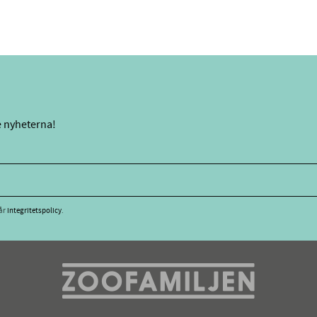
e nyheterna!
vår
integritetspolicy
.