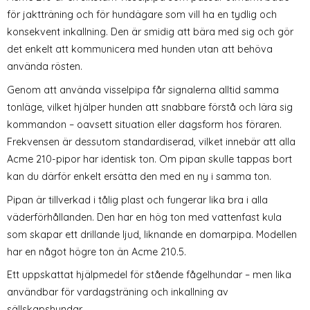
för jaktträning och för hundägare som vill ha en tydlig och
konsekvent inkallning. Den är smidig att bära med sig och gör
det enkelt att kommunicera med hunden utan att behöva
använda rösten.
Genom att använda visselpipa får signalerna alltid samma
tonläge, vilket hjälper hunden att snabbare förstå och lära sig
kommandon – oavsett situation eller dagsform hos föraren.
Frekvensen är dessutom standardiserad, vilket innebär att alla
Acme 210-pipor har identisk ton. Om pipan skulle tappas bort
kan du därför enkelt ersätta den med en ny i samma ton.
Pipan är tillverkad i tålig plast och fungerar lika bra i alla
väderförhållanden. Den har en hög ton med vattenfast kula
som skapar ett drillande ljud, liknande en domarpipa. Modellen
har en något högre ton än Acme 210.5.
Ett uppskattat hjälpmedel för stående fågelhundar – men lika
användbar för vardagsträning och inkallning av
sällskapshundar.