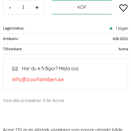
-
+
Lägg t
KÖP
Lagerstatus
I lager
Artikelnr
636.0251
Tillverkare
Acma
Har du e frågor? Mejla oss
info@zoofamiljen.se
Visa alla produkter från Acma
Acme 210 är en slitstark visselpipa som passar utmärkt både