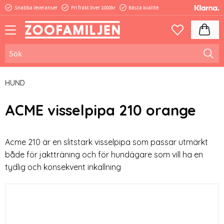
Snabba leveranser
Fri frakt över 1000kr
Bästa kvalité
Meny
Kundva
Favoriter
HUND
ACME visselpipa 210 orange
Acme 210 är en slitstark visselpipa som passar utmärkt
både för jaktträning och för hundägare som vill ha en
tydlig och konsekvent inkallning