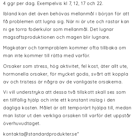
4 ggr per dag. Exempelvis kl 7, 12, 17 och 22.
Ibland kan det även behövas mellanmål i början för att
få problemen att lugna sig. När ni är ute och rastar kan
ni ge torra foderkulor som mellanmål. Det lugnar
magsaftsproduktionen och magen blir lugnare.
Magkatarr och tarmproblem kommer ofta tillbaka om
man inte kommer till rätta med varför.
Orsaker som stress, hög aktivitet, fel kost, äter allt ute,
hormonella orsaker, för mycket godis, svårt att koppla
av och tristess är några av de vanligaste orsakerna.
Vi vill understryka att dessa två tillskott skall ses som
en tillfällig hjälp och inte ett konstant inslag i den
dagliga kosten. Målet är att temporärt hjälpa till, medan
man listar ut den verkliga orsaken till varför det uppstår
överhuvudtaget.
kontakta@standardprodukter.se"