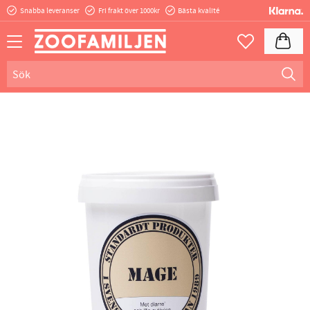
20 juni 2023
Snabba leveranser
Fri frakt över 1000kr
Bästa kvalité
Meny
Kundva
Favoriter