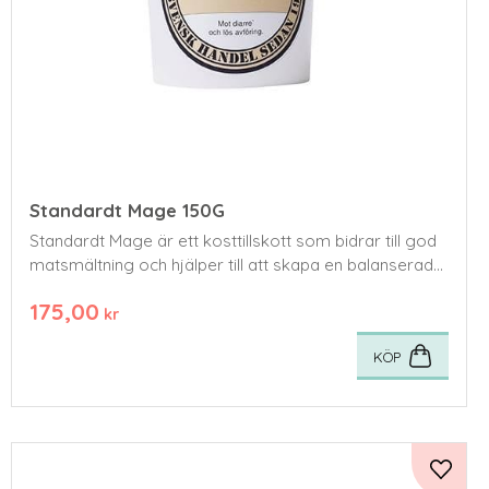
Standardt Mage 150G
Standardt Mage är ett kosttillskott som bidrar till god
matsmältning och hjälper till att skapa en balanserad
mag & tarmfunktion hos känsliga hundar o
175,00
kr
KÖP
Lägg ti