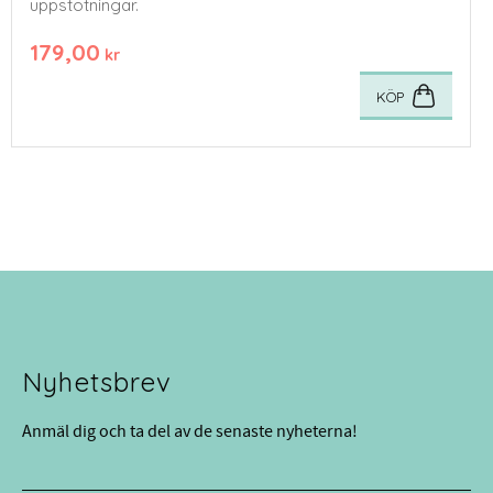
uppstötningar.
179,00
kr
KÖP
Nyhetsbrev
Anmäl dig och ta del av de senaste nyheterna!