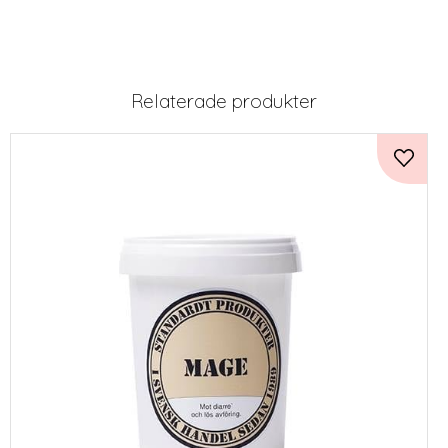
Relaterade produkter
Lägg ti