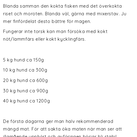
Blanda samman den kokta fisken med det överkokta
riset och moroten. Blanda väl, gärna med mixerstav. Ju
mer finfördelat desto bättre för magen.
Fungerar inte torsk kan man försöka med kokt
nöt/lammfärs eller kokt kycklingfärs.
5 kg hund ca 150g
10 kg hund ca 300g
20 kg hund ca 600g
30 kg hund ca 900g
40 kg hund ca 1200g
De första dagarna ger man halv rekommenderad
mängd mat. För att sakta öka maten när man ser att
illamående upphört och avföringen börjar bli stabil.