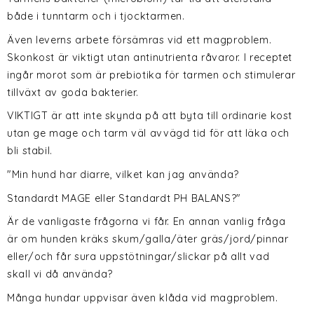
både i tunntarm och i tjocktarmen.
Även leverns arbete försämras vid ett magproblem.
Skonkost är viktigt utan antinutrienta råvaror. I receptet
ingår morot som är prebiotika för tarmen och stimulerar
tillväxt av goda bakterier.
VIKTIGT är att inte skynda på att byta till ordinarie kost
utan ge mage och tarm väl avvägd tid för att läka och
bli stabil.
"Min hund har diarre, vilket kan jag använda?
Standardt MAGE eller Standardt PH BALANS?"
Är de vanligaste frågorna vi får. En annan vanlig fråga
är om hunden kräks skum/galla/äter gräs/jord/pinnar
eller/och får sura uppstötningar/slickar på allt vad
skall vi då använda?
Många hundar uppvisar även klåda vid magproblem.