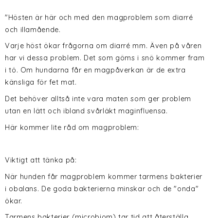
"Hösten är här och med den magproblem som diarré
och illamående.
Varje höst ökar frågorna om diarré mm. Även på våren
har vi dessa problem. Det som göms i snö kommer fram
i tö. Om hundarna får en magpåverkan är de extra
känsliga för fet mat.
Det behöver alltså inte vara maten som ger problem
utan en lätt och ibland svårläkt maginfluensa.
Här kommer lite råd om magproblem:
Viktigt att tänka på:
När hunden får magproblem kommer tarmens bakterier
i obalans. De goda bakterierna minskar och de "onda"
ökar.
Tarmens bakterier (microbiom) tar tid att återställa