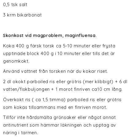
0,5 tsk salt
3 krm bikarbonat
Skonkost vid magproblem, maginfluensa.
Koka 400 g färsk torsk ca 5-10 minuter eller frysta
upptinade block 400 g i 10 minuter eller tills det är
genomkokt.
Använd vattnet från torsken när du kokar riset.
2 dl okokt parboiled ris eller grötris (mer klibbigt) + 6 dl
vatten/fiskbuljongen + 1 morot finriven ca10 cm lång.
Överkokt ris ( ca 1,5 timma) parboiled ris eller grötris
som kokas tillsammans med en finriven morot.
Tillför inte hårdsmälta grönsaker eller något annat
antinutrient som hämmar läkningen och upptag av
näring i tarmen.