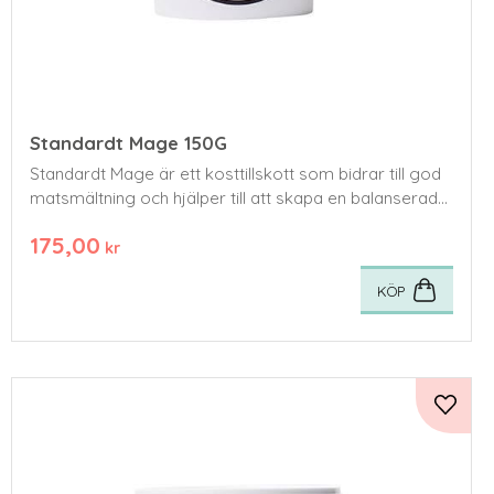
Standardt Mage 150G
Standardt Mage är ett kosttillskott som bidrar till god
matsmältning och hjälper till att skapa en balanserad
mag & tarmfunktion hos känsliga hundar o
175,00
kr
KÖP
Lägg ti