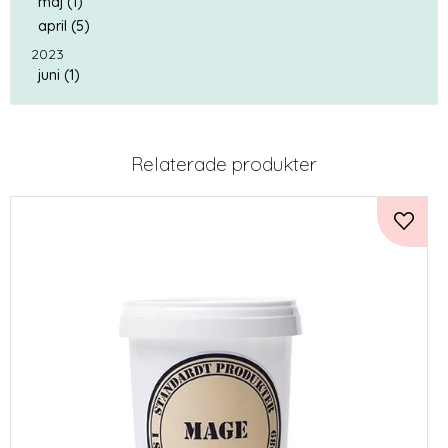
maj (1)
april (5)
2023
juni (1)
Relaterade produkter
Lägg ti