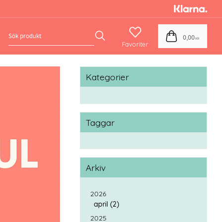
Favoriter
Kundvagn
0,00
KR
Kategorier
Taggar
Arkiv
2026
april (2)
2025