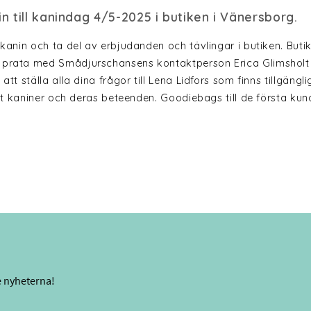
n till kanindag 4/5-2025 i butiken i Vänersborg.
anin och ta del av erbjudanden och tävlingar i butiken. Buti
prata med Smådjurschansens kontaktperson Erica Glimsholt f
 ställa alla dina frågor till Lena Lidfors som finns tillgängl
at kaniner och deras beteenden. Goodiebags till de första ku
e nyheterna!