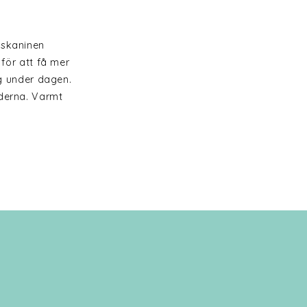
kskaninen
ör att få mer
ig under dagen.
nderna. Varmt