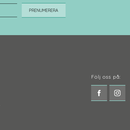
PRENUMERERA
Följ oss på:
t