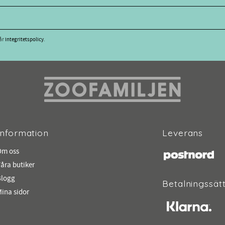
vår
integritetspolicy
.
Information
Leverans
Om oss
åra butiker
Blogg
Betalningssät
ina sidor