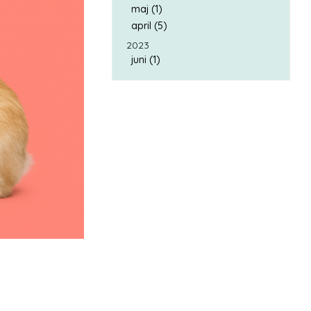
maj (1)
april (5)
2023
juni (1)